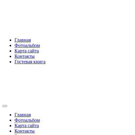
Перейти
Rakovski.ru
к
содержимому
Per aspera ad astra
Главная
Фотоальбом
Карта сайта
Контакты
Гостевая книга
Rakovski.ru
Per aspera ad astra
Главная
Фотоальбом
Карта сайта
Контакты