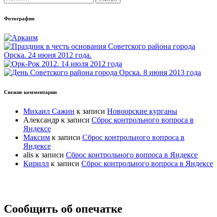
Фотографии
Свежие комментарии
Михаил Сажин
к записи
Новоорские курганы
Александр
к записи
Сброс контрольного вопроса в
Яндексе
Максим
к записи
Сброс контрольного вопроса в
Яндексе
alis
к записи
Сброс контрольного вопроса в Яндексе
Кирилл
к записи
Сброс контрольного вопроса в Яндексе
Прокрутка
Сообщить об опечатке
вверх