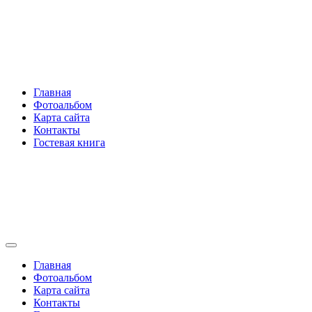
Перейти
Rakovski.ru
к
содержимому
Per aspera ad astra
Главная
Фотоальбом
Карта сайта
Контакты
Гостевая книга
Rakovski.ru
Per aspera ad astra
Главная
Фотоальбом
Карта сайта
Контакты