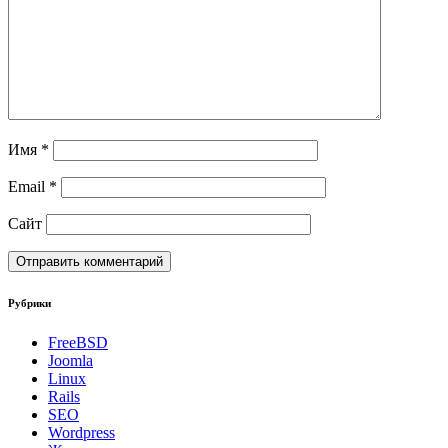
Имя
*
Email
*
Сайт
Рубрики
FreeBSD
Joomla
Linux
Rails
SEO
Wordpress