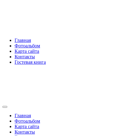
Перейти
Rakovski.ru
к
содержимому
Per aspera ad astra
Главная
Фотоальбом
Карта сайта
Контакты
Гостевая книга
Rakovski.ru
Per aspera ad astra
Главная
Фотоальбом
Карта сайта
Контакты