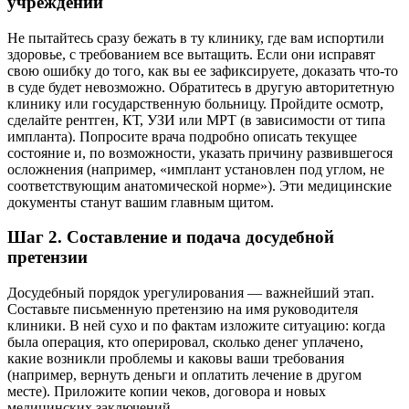
учреждении
Не пытайтесь сразу бежать в ту клинику, где вам испортили
здоровье, с требованием все вытащить. Если они исправят
свою ошибку до того, как вы ее зафиксируете, доказать что-то
в суде будет невозможно. Обратитесь в другую авторитетную
клинику или государственную больницу. Пройдите осмотр,
сделайте рентген, КТ, УЗИ или МРТ (в зависимости от типа
импланта). Попросите врача подробно описать текущее
состояние и, по возможности, указать причину развившегося
осложнения (например, «имплант установлен под углом, не
соответствующим анатомической норме»). Эти медицинские
документы станут вашим главным щитом.
Шаг 2. Составление и подача досудебной
претензии
Досудебный порядок урегулирования — важнейший этап.
Составьте письменную претензию на имя руководителя
клиники. В ней сухо и по фактам изложите ситуацию: когда
была операция, кто оперировал, сколько денег уплачено,
какие возникли проблемы и каковы ваши требования
(например, вернуть деньги и оплатить лечение в другом
месте). Приложите копии чеков, договора и новых
медицинских заключений.