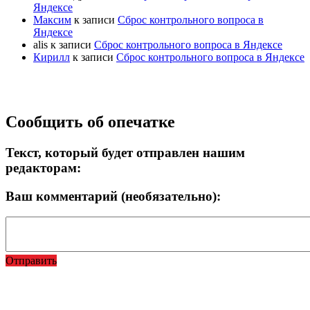
Яндексе
Максим
к записи
Сброс контрольного вопроса в
Яндексе
alis
к записи
Сброс контрольного вопроса в Яндексе
Кирилл
к записи
Сброс контрольного вопроса в Яндексе
Прокрутка
Сообщить об опечатке
вверх
Текст, который будет отправлен нашим
редакторам:
Ваш комментарий (необязательно):
Отправить