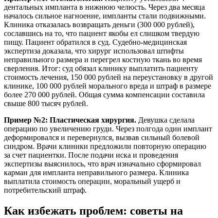
дентальных импланта в нижнюю челюсть. Через два месяца
началось сильное нагноение, импланты стали подвижными.
Клиника отказалась возвращать деньги (300 000 рублей),
сославшись на то, что пациент якобы ел слишком твердую
пищу. Пациент обратился в суд. Судебно-медицинская
экспертиза доказала, что хирург использовал штифты
неправильного размера и перегрел костную ткань во время
сверления. Итог: суд обязал клинику выплатить пациенту
стоимость лечения, 150 000 рублей на переустановку в другой
клинике, 100 000 рублей морального вреда и штраф в размере
более 270 000 рублей. Общая сумма компенсации составила
свыше 800 тысяч рублей.
Пример №2: Пластическая хирургия.
Девушка сделала
операцию по увеличению груди. Через полгода один имплант
деформировался и перевернулся, вызвав сильный болевой
синдром. Врачи клиники предложили повторную операцию
за счет пациентки. После подачи иска и проведения
экспертизы выяснилось, что врач изначально сформировал
карман для импланта неправильного размера. Клиника
выплатила стоимость операции, моральный ущерб и
потребительский штраф.
Как избежать проблем: советы на