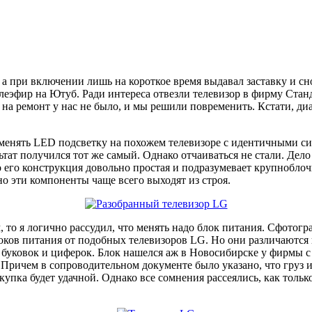
, а при включении лишь на короткое время выдавал заставку и с
телеэфир на Ютуб. Ради интереса отвезли телевизор в фирму Ста
ег на ремонт у нас не было, и мы решили повременить. Кстати, д
оменять LED подсветку на похожем телевизоре с идентичными с
ьтат получился тот же самый. Однако отчаиваться не стали. Дело 
что его конструкция довольно простая и подразумевает крупнобло
но эти компоненты чаще всего выходят из строя.
 то я логично рассудил, что менять надо блок питания. Сфотогр
оков питания от подобных телевизоров LG. Но они различаются п
о буковок и циферок. Блок нашелся аж в Новосибирске у фирмы с
 Причем в сопроводительном документе было указано, что груз и
окупка будет удачной. Однако все сомнения рассеялись, как тол