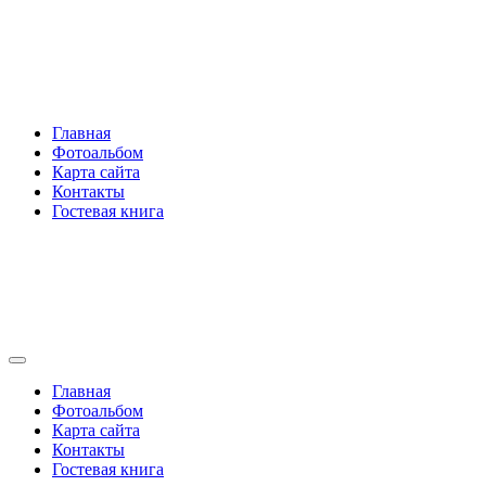
Перейти
Rakovski.ru
к
содержимому
Per aspera ad astra
Главная
Фотоальбом
Карта сайта
Контакты
Гостевая книга
Rakovski.ru
Per aspera ad astra
Главная
Фотоальбом
Карта сайта
Контакты
Гостевая книга