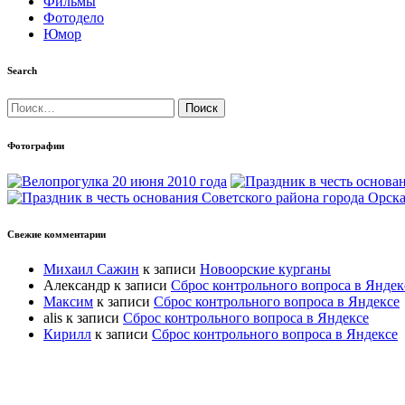
Фильмы
Фотодело
Юмор
Search
Найти:
Фотографии
Свежие комментарии
Михаил Сажин
к записи
Новоорские курганы
Александр
к записи
Сброс контрольного вопроса в Яндек
Максим
к записи
Сброс контрольного вопроса в Яндексе
alis
к записи
Сброс контрольного вопроса в Яндексе
Кирилл
к записи
Сброс контрольного вопроса в Яндексе