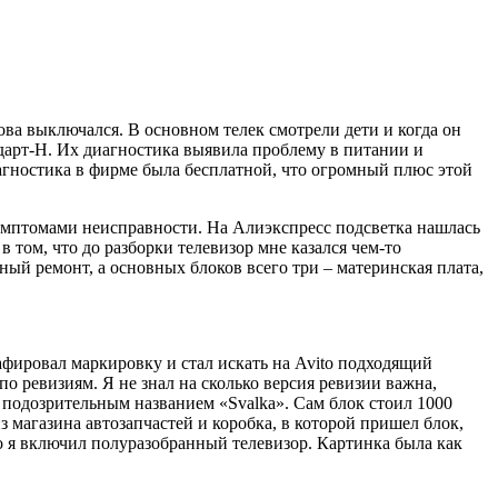
нова выключался. В основном телек смотрели дети и когда он
ндарт-Н. Их диагностика выявила проблему в питании и
иагностика в фирме была бесплатной, что огромный плюс этой
имптомами неисправности. На Алиэкспресс подсветка нашлась
в том, что до разборки телевизор мне казался чем-то
чный ремонт, а основных блоков всего три – материнская плата,
афировал маркировку и стал искать на Avito подходящий
о ревизиям. Я не знал на сколько версия ревизии важна,
 подозрительным названием «Svalka». Сам блок стоил 1000
з магазина автозапчастей и коробка, в которой пришел блок,
ько я включил полуразобранный телевизор. Картинка была как