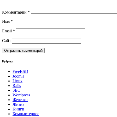
Комментарий
*
Имя
*
Email
*
Сайт
Рубрики
FreeBSD
Joomla
Linux
Rails
SEO
Wordpress
Железки
Жизнь
Книги
Компьютерное