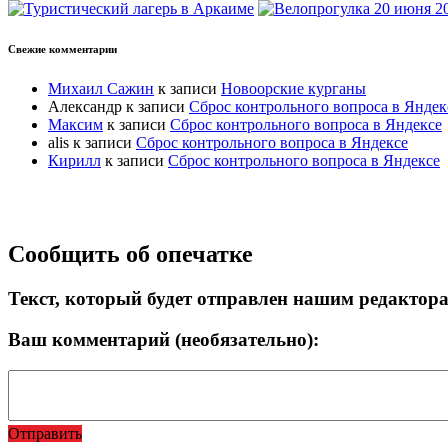
Свежие комментарии
Михаил Сажин
к записи
Новоорские курганы
Александр
к записи
Сброс контрольного вопроса в Яндек
Максим
к записи
Сброс контрольного вопроса в Яндексе
alis
к записи
Сброс контрольного вопроса в Яндексе
Кирилл
к записи
Сброс контрольного вопроса в Яндексе
Прокрутка
Сообщить об опечатке
вверх
Текст, который будет отправлен нашим редактор
Ваш комментарий (необязательно):
Отправить