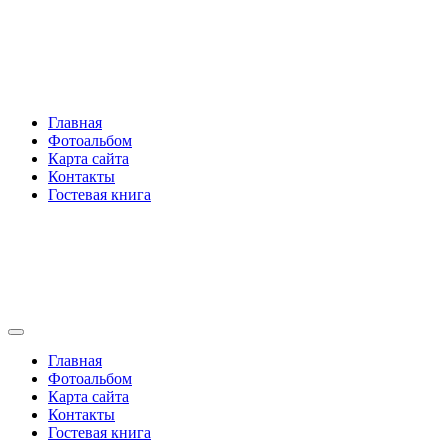
Перейти
Rakovski.ru
к
содержимому
Per aspera ad astra
Главная
Фотоальбом
Карта сайта
Контакты
Гостевая книга
Rakovski.ru
Per aspera ad astra
Главная
Фотоальбом
Карта сайта
Контакты
Гостевая книга