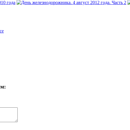
се
ам: