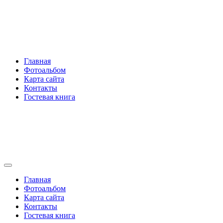
Перейти
Rakovski.ru
к
содержимому
Per aspera ad astra
Главная
Фотоальбом
Карта сайта
Контакты
Гостевая книга
Rakovski.ru
Per aspera ad astra
Главная
Фотоальбом
Карта сайта
Контакты
Гостевая книга