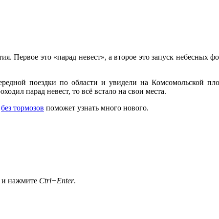
тия. Первое это «парад невест», а второе это запуск небесных ф
ередной поездки по области и увидели на Комсомольской пл
ходил парад невест, то всё встало на свои места.
т
без тормозов
поможет узнать много нового.
а и нажмите
Ctrl+Enter
.