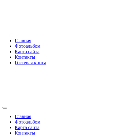
Перейти
Rakovski.ru
к
содержимому
Per aspera ad astra
Главная
Фотоальбом
Карта сайта
Контакты
Гостевая книга
Rakovski.ru
Per aspera ad astra
Главная
Фотоальбом
Карта сайта
Контакты