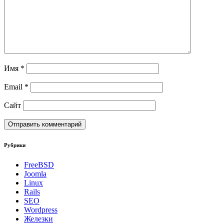
Имя
*
Email
*
Сайт
Рубрики
FreeBSD
Joomla
Linux
Rails
SEO
Wordpress
Железки