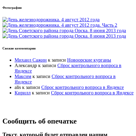
Фотографии
Свежие комментарии
Михаил Сажин
к записи
Новоорские курганы
Александр
к записи
Сброс контрольного вопроса в
Яндексе
Максим
к записи
Сброс контрольного вопроса в
Яндексе
alis
к записи
Сброс контрольного вопроса в Яндексе
Кирилл
к записи
Сброс контрольного вопроса в Яндексе
Прокрутка
Сообщить об опечатке
вверх
Текст, который будет отправлен нашим