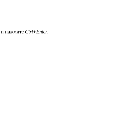
а и нажмите
Ctrl+Enter
.