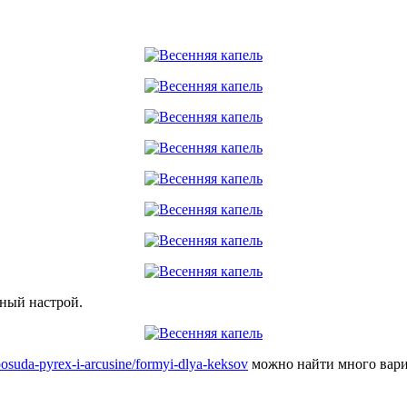
вный настрой.
posuda-pyrex-i-arcusine/formyi-dlya-keksov
можно найти много вари