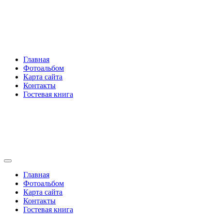
Перейти
Rakovski.ru
к
содержимому
Per aspera ad astra
Главная
Фотоальбом
Карта сайта
Контакты
Гостевая книга
Rakovski.ru
Per aspera ad astra
Главная
Фотоальбом
Карта сайта
Контакты
Гостевая книга