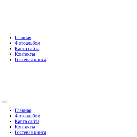
Перейти
Rakovski.ru
к
содержимому
Per aspera ad astra
Главная
Фотоальбом
Карта сайта
Контакты
Гостевая книга
Rakovski.ru
Per aspera ad astra
Главная
Фотоальбом
Карта сайта
Контакты
Гостевая книга