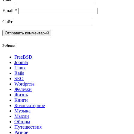
Email
*
Сайт
Рубрики
FreeBSD
Joomla
Linux
Rails
SEO
Wordpress
Железки
Жизнь
Книги
Компьютерное
Музыка
Мысли
Обзоры
Путешествия
Разное