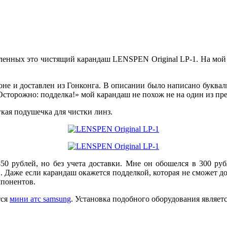
ленных это чистящий карандаш LENSPEN Original LP-1. На мой 
ионе и доставлен из Гонконга. В описании было написано букв
е «Осторожно: подделка!» мой карандаш не похож не на один из 
гкая подушечка для чистки линз.
50 рублей, но без учета доставки. Мне он обошелся в 300 руб
Даже если карандаш окажется подделкой, которая не сможет дол
мпонентов.
тся
мини атс samsung
. Установка подобного оборудования являет