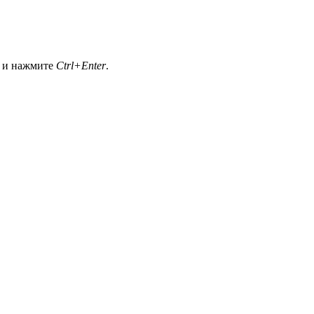
а и нажмите
Ctrl+Enter
.