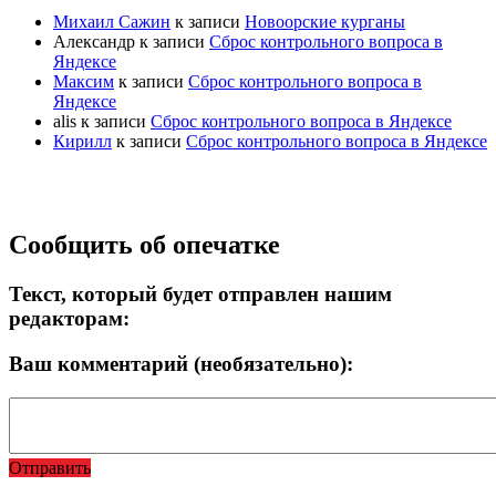
Михаил Сажин
к записи
Новоорские курганы
Александр
к записи
Сброс контрольного вопроса в
Яндексе
Максим
к записи
Сброс контрольного вопроса в
Яндексе
alis
к записи
Сброс контрольного вопроса в Яндексе
Кирилл
к записи
Сброс контрольного вопроса в Яндексе
Прокрутка
Сообщить об опечатке
вверх
Текст, который будет отправлен нашим
редакторам:
Ваш комментарий (необязательно):
Отправить