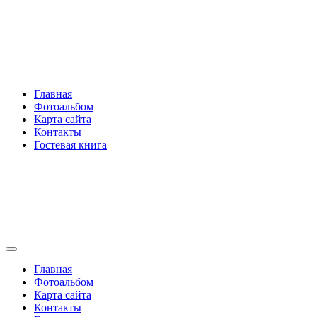
Перейти
Rakovski.ru
к
содержимому
Per aspera ad astra
Главная
Фотоальбом
Карта сайта
Контакты
Гостевая книга
Rakovski.ru
Per aspera ad astra
Главная
Фотоальбом
Карта сайта
Контакты