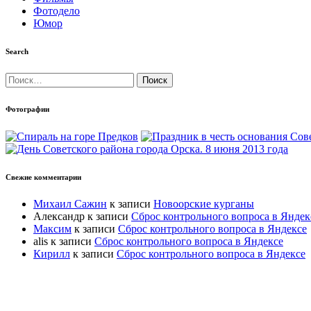
Фотодело
Юмор
Search
Найти:
Фотографии
Свежие комментарии
Михаил Сажин
к записи
Новоорские курганы
Александр
к записи
Сброс контрольного вопроса в Яндек
Максим
к записи
Сброс контрольного вопроса в Яндексе
alis
к записи
Сброс контрольного вопроса в Яндексе
Кирилл
к записи
Сброс контрольного вопроса в Яндексе