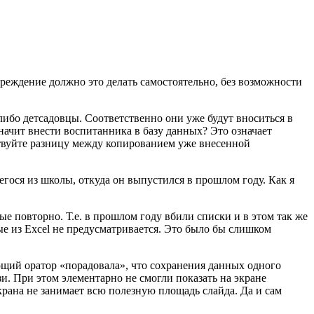
реждение должно это делать самостоятельно, без возможности
либо детсадовцы. Соответственно они уже будут вноситься в
начит внести воспитанника в базу данных? Это означает
ствуйте разницу между копированием уже внесенной
гося из школы, откуда он выпустился в прошлом году. Как я
е повторно. Т.е. в прошлом году вбили списки и в этом так же
е из Excel не предусматривается. Это было бы слишком
ающий оратор «порадовала», что сохранения данных одного
и. При этом элементарно не смогли показать на экране
крана не занимает всю полезную площадь слайда. Да и сам