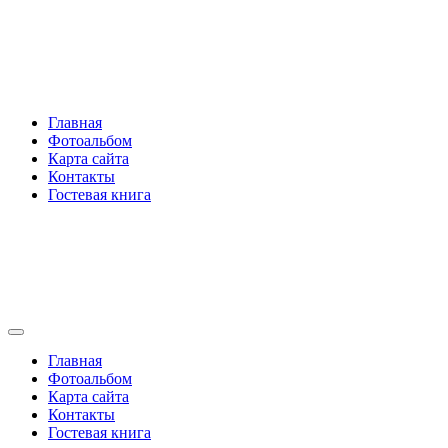
Перейти
Rakovski.ru
к
содержимому
Per aspera ad astra
Главная
Фотоальбом
Карта сайта
Контакты
Гостевая книга
Rakovski.ru
Per aspera ad astra
Главная
Фотоальбом
Карта сайта
Контакты
Гостевая книга