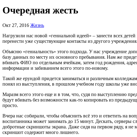
Очередная жесть
Окт 27, 2016
Жизнь
Нагрузили нас новой «гениальной идеей» – занести всех детей
перенести уже существующие контакты из другого учреждения
Объясню «гениальность» этого подхода. У нас учреждение допо
базу данных по месту их основного пребывания. Нам же придетс
вбивать ФИО по отдельным ячейкам, затем год рождения, адрес
информации и забиванием всего этого по-новому.
Такой же ерундой придется заниматься и различным колледжам 
понял из выступления, в прошлом учебном году школы уже внос
Маразм всего этого еще и в том, что, судя по выступлению пре
будут вбивать без возможности как-то копировать из предыдущ
просто.
Вчера нас собирали, чтобы объяснить всё это и ответить на в
воспитанника может занимать до 15 минут. Дескать, серверы сл
добротные скриншоты экрана. Даже сидя на первом ряду, я не м
скриншот содержит много лишнего.