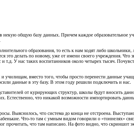
 в некую общую базу данных. Причем каждое образовательное уч
.
лнительного образования, то есть к нам ходят либо школьники, 
я это делать по новому, уже от имени своего учреждения. Что з
 и т.д. У нас таких воспитанников около четырех тысяч. Почув
и училищам, вместо того, чтобы просто перенести данные учаще
или данные в эту базу. В этом году решили подключить и нас.
дставителей от курирующих структур, школы будут вносить данны
их. Естественно, что никакой возможности импортировать данны
опросы. Выяснилось, что система до конца не отстроена. Выступ
абенькие. Что-то там с умным видом говорили о «тоннелях» связ
ог прочитать, что там написано. На фото видно, что скриншот э