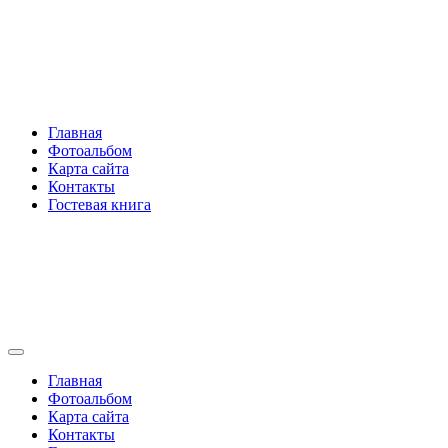
Перейти
Rakovski.ru
к
содержимому
Per aspera ad astra
Главная
Фотоальбом
Карта сайта
Контакты
Гостевая книга
Rakovski.ru
Per aspera ad astra
Главная
Фотоальбом
Карта сайта
Контакты