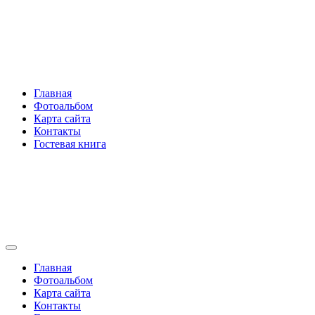
Перейти
Rakovski.ru
к
содержимому
Per aspera ad astra
Главная
Фотоальбом
Карта сайта
Контакты
Гостевая книга
Rakovski.ru
Per aspera ad astra
Главная
Фотоальбом
Карта сайта
Контакты