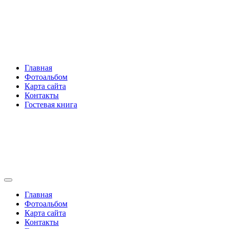
Перейти
Rakovski.ru
к
содержимому
Per aspera ad astra
Главная
Фотоальбом
Карта сайта
Контакты
Гостевая книга
Rakovski.ru
Per aspera ad astra
Главная
Фотоальбом
Карта сайта
Контакты