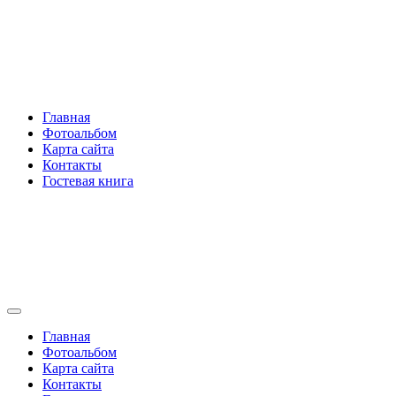
Перейти
Rakovski.ru
к
содержимому
Per aspera ad astra
Главная
Фотоальбом
Карта сайта
Контакты
Гостевая книга
Rakovski.ru
Per aspera ad astra
Главная
Фотоальбом
Карта сайта
Контакты