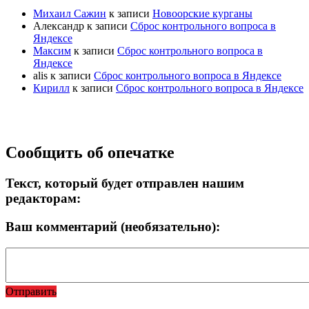
Михаил Сажин
к записи
Новоорские курганы
Александр
к записи
Сброс контрольного вопроса в
Яндексе
Максим
к записи
Сброс контрольного вопроса в
Яндексе
alis
к записи
Сброс контрольного вопроса в Яндексе
Кирилл
к записи
Сброс контрольного вопроса в Яндексе
Прокрутка
Сообщить об опечатке
вверх
Текст, который будет отправлен нашим
редакторам:
Ваш комментарий (необязательно):
Отправить