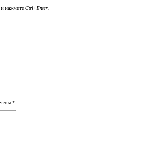
а и нажмите
Ctrl+Enter
.
ечены
*