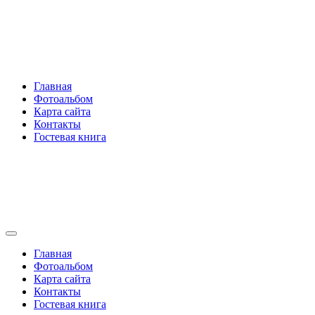
Перейти
Rakovski.ru
к
содержимому
Per aspera ad astra
Главная
Фотоальбом
Карта сайта
Контакты
Гостевая книга
Rakovski.ru
Per aspera ad astra
Главная
Фотоальбом
Карта сайта
Контакты
Гостевая книга