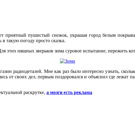
дет приятный пушистый снежок, украшая город белым покрыв
ь в такую погоду просто сказка.
Для этих няшных зверьков зима суровое испытание, пережить ко
газин радиодеталей. Мне как раз было интересно узнать, скольк
ись от своих дел, первым поздоровался и объяснил где лежат па
ектуальной раскрутке,
а мозги есть реклама