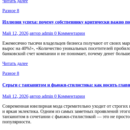
Читать далее
Разное 8
Иллюзия успеха: почему собственнику критически важно п
Май 12, 2026
автор admin
0 Комментарии
Ежемесячно тысячи владельцев бизнеса получают от своих марк
вырос на 40%!», «Количество уникальных посетителей пробило
банковский счет компании и не понимает, почему денег больше 
Читать далее
Разное 8
Серьги с танзанитом и фьюжн-стилистика: как носить гла
Май 12, 2026
автор admin
0 Комментарии
Современная ювелирная мода стремительно уходит от строгих 
и яркая эклектика. Одним из самых заметных проявлений этог
танзанитом в сочетании с фьюжн-стилистикой — это не прост
популярности.