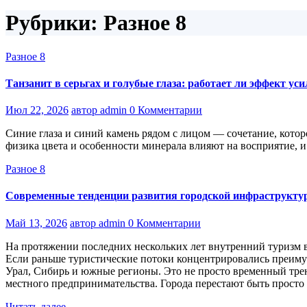
Рубрики: Разное 8
Разное 8
Танзанит в серьгах и голубые глаза: работает ли эффект ус
Июл 22, 2026
автор admin
0 Комментарии
Синие глаза и синий камень рядом с лицом — сочетание, которо
физика цвета и особенности минерала влияют на восприятие, и 
Разное 8
Современные тенденции развития городской инфраструктур
Май 13, 2026
автор admin
0 Комментарии
На протяжении последних нескольких лет внутренний туризм 
Если раньше туристические потоки концентрировались преимущ
Урал, Сибирь и южные регионы. Это не просто временный трен
местного предпринимательства. Города перестают быть просто
Читать далее