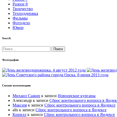
Разное 8
Творчество
Техподдержка
Фильмы
Фотодело
Юмор
Search
Найти:
Фотографии
Свежие комментарии
Михаил Сажин
к записи
Новоорские курганы
Александр
к записи
Сброс контрольного вопроса в Яндек
Максим
к записи
Сброс контрольного вопроса в Яндексе
alis
к записи
Сброс контрольного вопроса в Яндексе
Кирилл
к записи
Сброс контрольного вопроса в Яндексе