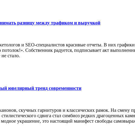
онимать разницу между трафиком и выручкой
етологов и SEO-специалистов красивые отчеты. В них графики у
 потолок!». Собственник радуется, подписывает акт выполненн
не стало.
вный ювелирный тренд современности
канонов, скучных гарнитуров и классических рамок. На смену 
о стилистического сдвига стал симбиоз редких драгоценных камн
о модное украшение, это настоящий манифест свободы самовыраж