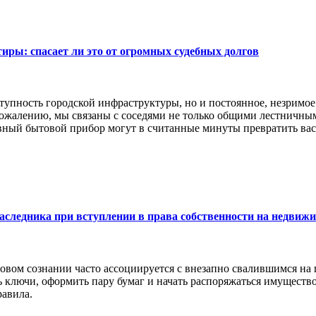
иры: спасает ли это от огромных судебных долгов
упность городской инфраструктуры, но и постоянное, незримое с
 сожалению, мы связаны с соседями не только общими лестнич
вный бытовой прибор могут в считанные минуты превратить вас
аследника при вступлении в права собственности на недвиж
овом сознании часто ассоциируется с внезапно свалившимся на 
 ключи, оформить пару бумаг и начать распоряжаться имуществом
равила.