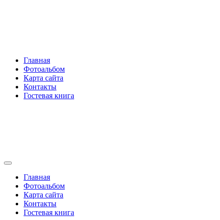
Перейти
Rakovski.ru
к
содержимому
Per aspera ad astra
Главная
Фотоальбом
Карта сайта
Контакты
Гостевая книга
Rakovski.ru
Per aspera ad astra
Главная
Фотоальбом
Карта сайта
Контакты
Гостевая книга