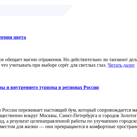
иления цвета
е обещает магию отражения. Но действительно ли танзанит делае
что учитывать при выборе серёг для светлых глаз.
Читать далее
ы и внутреннего туризма в регионах России
в России переживает настоящий бум, который сопровождается 
ественно вокруг Москвы, Санкт-Петербурга и городов Золотого
д, а результат целенаправленной работы по улучшению городск
 местом для жизни — они превращаются в комфортные пространст