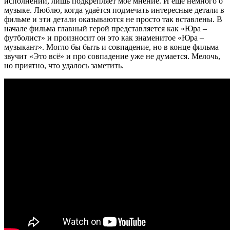
исполнении, лишь подкрепляет моё мнение. И ещё немного о
музыке. Люблю, когда удаётся подмечать интересные детали в
фильме и эти детали оказываются не просто так вставлены. В
начале фильма главный герой представляется как «Юра –
футболист» и произносит он это как знаменитое «Юра –
музыкант». Могло бы быть и совпадение, но в конце фильма
звучит «Это всё» и про совпадение уже не думается. Мелочь,
но приятно, что удалось заметить.