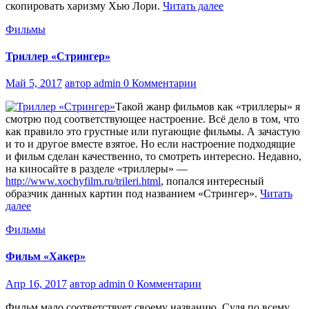
скопировать харизму Хью Лори.
Читать далее
Фильмы
Триллер «Стрингер»
Май 5, 2017
автор admin
0 Комментарии
Такой жанр фильмов как «триллеры» я
смотрю под соответствующее настроение. Всё дело в том, что
как правило это грустные или пугающие фильмы. А зачастую
и то и другое вместе взятое. Но если настроение подходящие
и фильм сделан качественно, то смотреть интересно. Недавно,
на киносайте в разделе «триллеры» —
http://www.xochyfilm.ru/trileri.html
, попался интересный
образчик данных картин под названием «Стрингер».
Читать
далее
Фильмы
Фильм «Хакер»
Апр 16, 2017
автор admin
0 Комментарии
Фильм мало соответствует своему названию. Судя по всему,