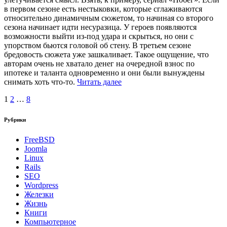
в первом сезоне есть нестыковки, которые сглаживаются
относительно динамичным сюжетом, то начиная со второго
сезона начинает идти несуразица. У героев появляются
возможности выйти из-под удара и скрыться, но они с
упорством бьются головой об стену. В третьем сезоне
бредовость сюжета уже зашкаливает. Такое ощущение, что
авторам очень не хватало денег на очередной взнос по
ипотеке и таланта одновременно и они были вынуждены
снимать хоть что-то.
Читать далее
Пагинация
1
2
…
8
записей
Рубрики
FreeBSD
Joomla
Linux
Rails
SEO
Wordpress
Железки
Жизнь
Книги
Компьютерное