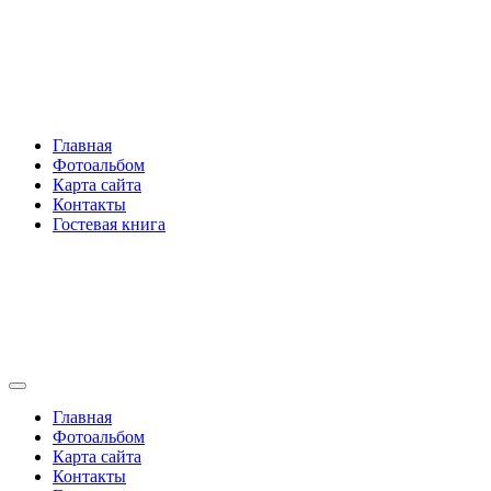
Перейти
Rakovski.ru
к
содержимому
Per aspera ad astra
Главная
Фотоальбом
Карта сайта
Контакты
Гостевая книга
Rakovski.ru
Per aspera ad astra
Главная
Фотоальбом
Карта сайта
Контакты