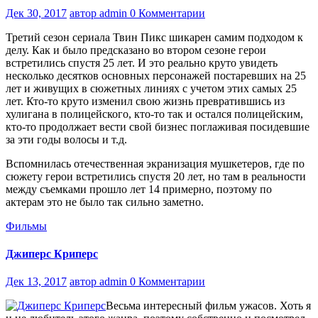
Дек 30, 2017
автор admin
0 Комментарии
Третий сезон сериала Твин Пикс шикарен самим подходом к
делу. Как и было предсказано во втором сезоне герои
встретились спустя 25 лет. И это реально круто увидеть
несколько десятков основных персонажей постаревших на 25
лет и живущих в сюжетных линиях с учетом этих самых 25
лет. Кто-то круто изменил свою жизнь превратившись из
хулигана в полицейского, кто-то так и остался полицейским,
кто-то продолжает вести свой бизнес поглаживая посидевшие
за эти годы волосы и т.д.
Вспомнилась отечественная экранизация мушкетеров, где по
сюжету герои встретились спустя 20 лет, но там в реальности
между съемками прошло лет 14 примерно, поэтому по
актерам это не было так сильно заметно.
Фильмы
Джиперс Криперс
Дек 13, 2017
автор admin
0 Комментарии
Весьма интересный фильм ужасов. Хоть я