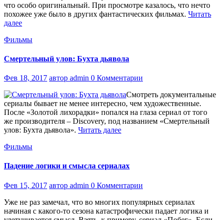
что особо оригинальный. При просмотре казалось, что нечто
похожее уже было в других фантастических фильмах.
Читать
далее
Фильмы
Смертельный улов: Бухта дьявола
Фев 18, 2017
автор admin
0 Комментарии
Смотреть документальные
сериалы бывает не менее интересно, чем художественные.
После «Золотой лихорадки» попался на глаза сериал от того
же производителя – Discovery, под названием «Смертельный
улов: Бухта дьявола».
Читать далее
Фильмы
Падение логики и смысла сериалах
Фев 15, 2017
автор admin
0 Комментарии
Уже не раз замечал, что во многих популярных сериалах
начиная с какого-то сезона катастрофически падает логика и
улетучивается смысл. Взять, к примеру, сериал «Побег». Если