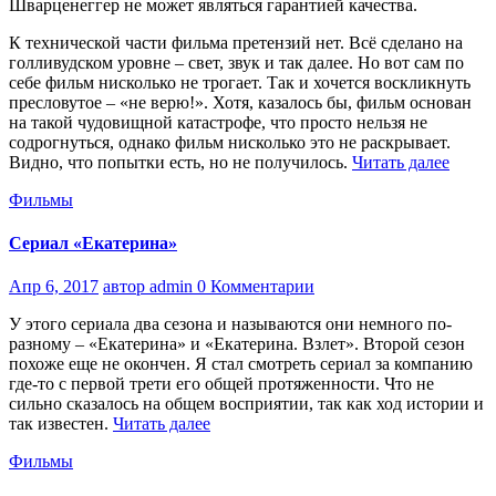
Шварценеггер не может являться гарантией качества.
К технической части фильма претензий нет. Всё сделано на
голливудском уровне – свет, звук и так далее. Но вот сам по
себе фильм нисколько не трогает. Так и хочется воскликнуть
пресловутое – «не верю!». Хотя, казалось бы, фильм основан
на такой чудовищной катастрофе, что просто нельзя не
содрогнуться, однако фильм нисколько это не раскрывает.
Видно, что попытки есть, но не получилось.
Читать далее
Фильмы
Сериал «Екатерина»
Апр 6, 2017
автор admin
0 Комментарии
У этого сериала два сезона и называются они немного по-
разному – «Екатерина» и «Екатерина. Взлет». Второй сезон
похоже еще не окончен. Я стал смотреть сериал за компанию
где-то с первой трети его общей протяженности. Что не
сильно сказалось на общем восприятии, так как ход истории и
так известен.
Читать далее
Фильмы