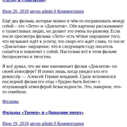
Июн 26, 2018
автор admin
0 Комментарии
Ещё два фильма, которые можно в чём-то посравнивать между
собой – это «Лето» и «Довлатов». Обе картины рассказывают
о талантливых людях, но делают это очень по-разному. Если
после просмотра фильма «Лето» есть чёткое ощущение того,
что музыкант идёт к успеху, что скоро его ждёт слава, то после
«Довлатова» ощущение, что в следующем году писатель
сопьётся и покончит с собой. Настолько всё в этом фильме
беспросветно и тягостно.
Я всё думал, что же мне напоминает фильм «Довлатов» по
своей атмосфере? И понял лишь, когда увидел кто его
режиссёр — Алексей Герман младший. Сразу вспомнился
последний фильм его отца «Трудно быть Богом» с
оглушающей атмосферой безысходности. Это, наверное, что-
то семейное.
Фильмы
Фильмы «Тренер» и «Движение вверх»
Июн 19, 2018
автор admin
0 Комментарии