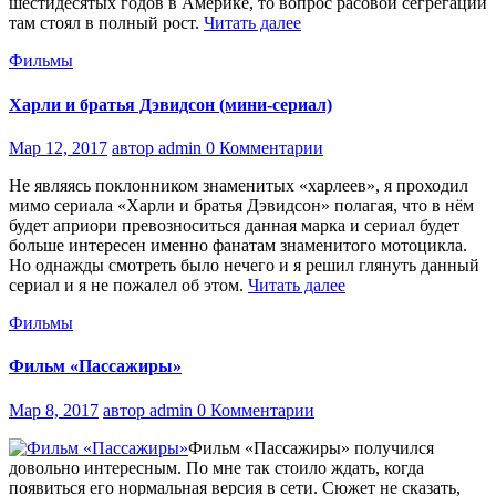
шестидесятых годов в Америке, то вопрос расовой сегрегации
там стоял в полный рост.
Читать далее
Фильмы
Харли и братья Дэвидсон (мини-сериал)
Мар 12, 2017
автор admin
0 Комментарии
Не являясь поклонником знаменитых «харлеев», я проходил
мимо сериала «Харли и братья Дэвидсон» полагая, что в нём
будет априори превозноситься данная марка и сериал будет
больше интересен именно фанатам знаменитого мотоцикла.
Но однажды смотреть было нечего и я решил глянуть данный
сериал и я не пожалел об этом.
Читать далее
Фильмы
Фильм «Пассажиры»
Мар 8, 2017
автор admin
0 Комментарии
Фильм «Пассажиры» получился
довольно интересным. По мне так стоило ждать, когда
появиться его нормальная версия в сети. Сюжет не сказать,