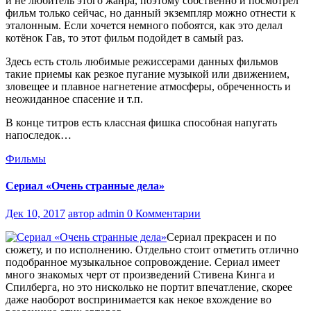
и не любитель этого жанра, поэтому собственно и посмотрел
фильм только сейчас, но данный экземпляр можно отнести к
эталонным. Если хочется немного побоятся, как это делал
котёнок Гав, то этот фильм подойдет в самый раз.
Здесь есть столь любимые режиссерами данных фильмов
такие приемы как резкое пугание музыкой или движением,
зловещее и плавное нагнетение атмосферы, обреченность и
неожиданное спасение и т.п.
В конце титров есть классная фишка способная напугать
напоследок…
Фильмы
Сериал «Очень странные дела»
Дек 10, 2017
автор admin
0 Комментарии
Сериал прекрасен и по
сюжету, и по исполнению. Отдельно стоит отметить отлично
подобранное музыкальное сопровождение. Сериал имеет
много знакомых черт от произведений Стивена Кинга и
Спилберга, но это нисколько не портит впечатление, скорее
даже наоборот воспринимается как некое вхождение во