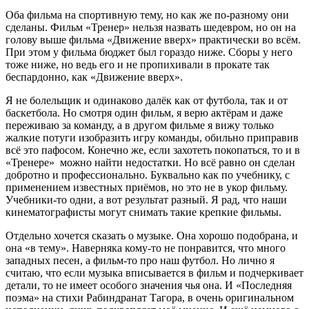
Оба фильма на спортивную тему, но как же по-разному они
сделаны. Фильм «Тренер» нельзя назвать шедевром, но он на
голову выше фильма «Движение вверх» практически во всём.
При этом у фильма бюджет был гораздо ниже. Сборы у него
тоже ниже, но ведь его и не пропихивали в прокате так
беспардонно, как «Движение вверх».
Я не болельщик и одинаково далёк как от футбола, так и от
баскетбола. Но смотря один фильм, я верю актёрам и даже
переживаю за команду, а в другом фильме я вижу только
жалкие потуги изобразить игру команды, обильно приправив
всё это пафосом. Конечно же, если захотеть покопаться, то и в
«Тренере» можно найти недостатки. Но всё равно он сделан
добротно и профессионально. Буквально как по учебнику, с
применением известных приёмов, но это не в укор фильму.
Учебники-то одни, а вот результат разный. Я рад, что наши
кинематографисты могут снимать такие крепкие фильмы.
Отдельно хочется сказать о музыке. Она хорошо подобрана, и
она «в тему». Наверняка кому-то не понравится, что много
западных песен, а фильм-то про наш футбол. Но лично я
считаю, что если музыка вписывается в фильм и подчеркивает
детали, то не имеет особого значения чья она. И «Последняя
поэма» на стихи Рабиндранат Тагора, в очень оригинальном