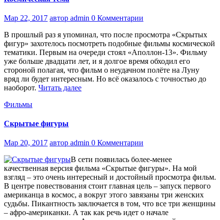
Мар 22, 2017
автор admin
0 Комментарии
В прошлый раз я упоминал, что после просмотра «Скрытых
фигур» захотелось посмотреть подобные фильмы космической
тематики. Первым на очереди стоял «Аполлон-13». Фильму
уже больше двадцати лет, и я долгое время обходил его
стороной полагая, что фильм о неудачном полёте на Луну
вряд ли будет интересным. Но всё оказалось с точностью до
наоборот.
Читать далее
Фильмы
Скрытые фигуры
Мар 20, 2017
автор admin
0 Комментарии
В сети появилась более-менее
качественная версия фильма «Скрытые фигуры». На мой
взгляд – это очень интересный и достойный просмотра фильм.
В центре повествования стоит главная цель – запуск первого
американца в космос, а вокруг этого завязаны три женских
судьбы. Пикантность заключается в том, что все три женщины
– афро-американки. А так как речь идет о начале