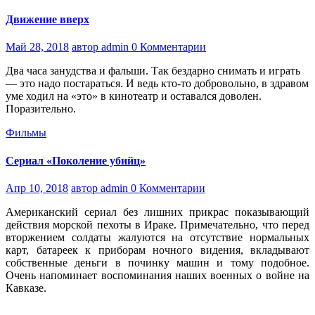
Движение вверх
Май 28, 2018
автор admin
0 Комментарии
Два часа занудства и фальши. Так бездарно снимать и играть
— это надо постараться. И ведь кто-то добровольно, в здравом
уме ходил на «это» в кинотеатр и оставался доволен.
Поразительно.
Фильмы
Сериал «Поколение убийц»
Апр 10, 2018
автор admin
0 Комментарии
Американский сериал без лишних прикрас показывающий
действия морской пехоты в Ираке. Примечательно, что перед
вторжением солдаты жалуются на отсутствие нормальных
карт, батареек к приборам ночного видения, вкладывают
собственные деньги в починку машин и тому подобное.
Очень напоминает воспоминания наших военных о войне на
Кавказе.