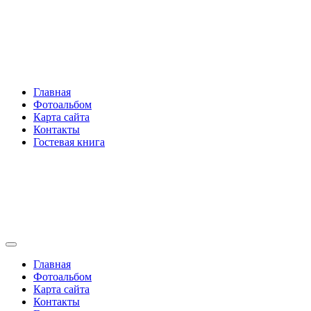
Перейти
Rakovski.ru
к
содержимому
Per aspera ad astra
Главная
Фотоальбом
Карта сайта
Контакты
Гостевая книга
Rakovski.ru
Per aspera ad astra
Главная
Фотоальбом
Карта сайта
Контакты