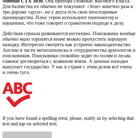
Minelab CTX 3030
. Оба прибора сложные, высокого класса.
Для баловства их обычно не покупают. «Зозо» конечно раза в
три дороже «дуси», но у деуса есть свои неоспоримые
преимущества. Плюс герои используют пинпоинтер и
наушники, что тоже говорит о грамотном подходе к делу.
Действия сериала развиваются неспешно. Поисковики вообще
обычно мало торопятся иначе можно пропустить хорошую
находку. Интересно смотреть как устроено законодательство
Англии в части металлопоиска и сотрудничества археологов и
поисковиков. Поисковики спокойно ходят по полям и лесам,
главное договориться с хозяином земли. А ценные находки
выкупает государство. У нас в стране с этим делом всё очень
и очень туго.
If you have found a spelling error, please, notify us by selecting that
text and
tap
on selected text.