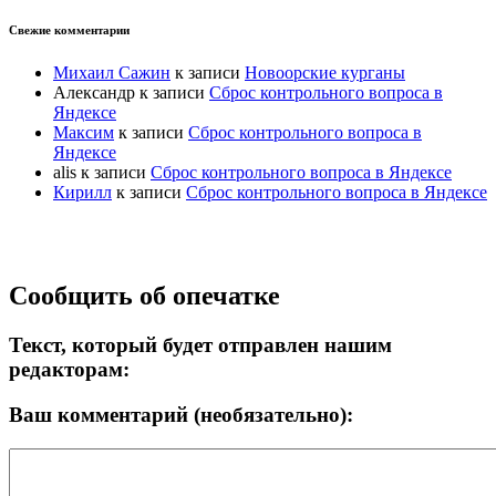
Свежие комментарии
Михаил Сажин
к записи
Новоорские курганы
Александр
к записи
Сброс контрольного вопроса в
Яндексе
Максим
к записи
Сброс контрольного вопроса в
Яндексе
alis
к записи
Сброс контрольного вопроса в Яндексе
Кирилл
к записи
Сброс контрольного вопроса в Яндексе
Прокрутка
Сообщить об опечатке
вверх
Текст, который будет отправлен нашим
редакторам:
Ваш комментарий (необязательно):