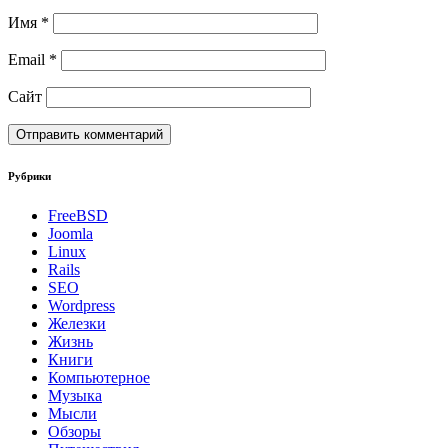
Имя
*
Email
*
Сайт
Рубрики
FreeBSD
Joomla
Linux
Rails
SEO
Wordpress
Железки
Жизнь
Книги
Компьютерное
Музыка
Мысли
Обзоры