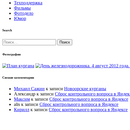
Техподдержка
Фильмы
Фотодело
Юмор
Search
Найти:
Фотографии
Свежие комментарии
Михаил Сажин
к записи
Новоорские курганы
Александр
к записи
Сброс контрольного вопроса в Яндек
Максим
к записи
Сброс контрольного вопроса в Яндексе
alis
к записи
Сброс контрольного вопроса в Яндексе
Кирилл
к записи
Сброс контрольного вопроса в Яндексе