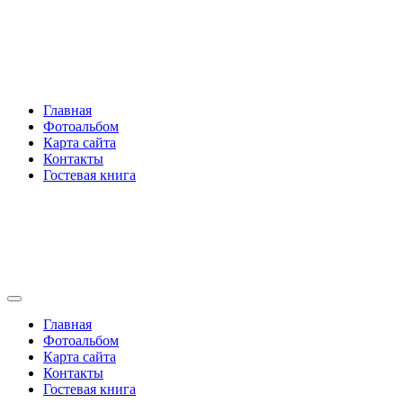
Перейти
Rakovski.ru
к
содержимому
Per aspera ad astra
Главная
Фотоальбом
Карта сайта
Контакты
Гостевая книга
Rakovski.ru
Per aspera ad astra
Главная
Фотоальбом
Карта сайта
Контакты
Гостевая книга