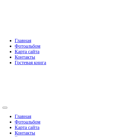
Перейти
Rakovski.ru
к
содержимому
Per aspera ad astra
Главная
Фотоальбом
Карта сайта
Контакты
Гостевая книга
Rakovski.ru
Per aspera ad astra
Главная
Фотоальбом
Карта сайта
Контакты