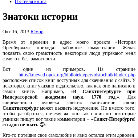
Гостевая книга
Знатоки истории
Окт 16, 2013
Юмор
Время от времени в адрес моего проекта «История
Оренбуржья» приходят забавные комментарии. Желая
показать свою грамотность некоторые люди упрекают меня
самого в безграмотности.
Вот один из примеров. На странице
http://kraeved.opck.org/biblioteka/pervoistochniki/index.php
расположен список книг доступных для скачивания с сайта. У
некоторых книг указано издательство, так как оно написано в
самой книге. Например, «
В Санктпетербурге при
Императорской академии наук. 1770 год.
». Для
современного человека слитно написанное слово
Санктпетербург
может вызвать недоумение. Но вместо того,
чтобы разобраться, почему же оно так написано некоторые
умники пишут вот такие комментарии – «
Санкт-Петербурге!
стыдно не знать
🙂
»
Кто-то потешил свое самолюбие и явно остался этим доволен.