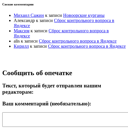
Свежие комментарии
Михаил Сажин
к записи
Новоорские курганы
Александр
к записи
Сброс контрольного вопроса в
Яндексе
Максим
к записи
Сброс контрольного вопроса в
Яндексе
alis
к записи
Сброс контрольного вопроса в Яндексе
Кирилл
к записи
Сброс контрольного вопроса в Яндексе
Прокрутка
Сообщить об опечатке
вверх
Текст, который будет отправлен нашим
редакторам:
Ваш комментарий (необязательно):