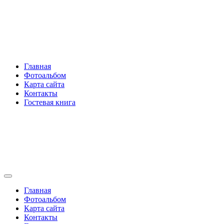
Перейти
Rakovski.ru
к
содержимому
Per aspera ad astra
Главная
Фотоальбом
Карта сайта
Контакты
Гостевая книга
Rakovski.ru
Per aspera ad astra
Главная
Фотоальбом
Карта сайта
Контакты