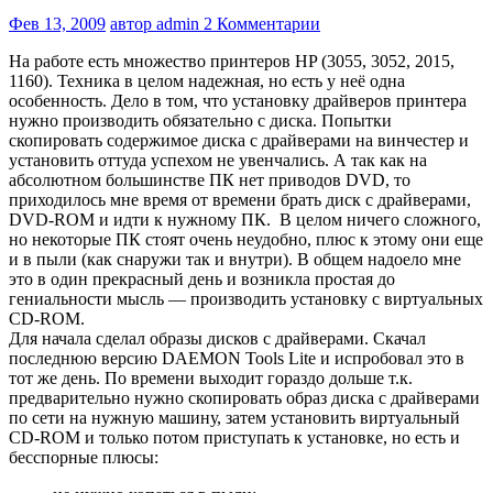
Фев 13, 2009
автор admin
2 Комментарии
На работе есть множество принтеров HP (3055, 3052, 2015,
1160). Техника в целом надежная, но есть у неё одна
особенность. Дело в том, что установку драйверов принтера
нужно производить обязательно с диска. Попытки
скопировать содержимое диска с драйверами на винчестер и
установить оттуда успехом не увенчались. А так как на
абсолютном большинстве ПК нет приводов DVD, то
приходилось мне время от времени брать диск с драйверами,
DVD-ROM и идти к нужному ПК. В целом ничего сложного,
но некоторые ПК стоят очень неудобно, плюс к этому они еще
и в пыли (как снаружи так и внутри). В общем надоело мне
это в один прекрасный день и возникла простая до
гениальности мысль — производить установку с виртуальных
CD-ROM.
Для начала сделал образы дисков с драйверами. Скачал
последнюю версию DAEMON Tools Lite и испробовал это в
тот же день. По времени выходит гораздо дольше т.к.
предварительно нужно скопировать образ диска с драйверами
по сети на нужную машину, затем установить виртуальный
CD-ROM и только потом приступать к установке, но есть и
бесспорные плюсы: