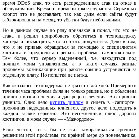
время DDoS атак, то есть распределенных атак на отказ в
обслуживании. Время от времени такое случается. Серьезных
хлопот это не доставляет, так как даже если сайты будут
заблокированы на месяц, то убытки будут небольшими.
Но в данном случае по ряду признаков я понял, что это не
атака и решил попробовать обратиться в техподдержку
хостера и посмотреть, что из этого получиться. Дело в том,
что я не привык обращаться за помощью к специалистам
хостинга и предпочитаю решать проблемы самостоятельно.
Тем более, что сервер выделенный, т.е. находиться под
полным моим управлением, а в таких случаях разные
проблемы возникающие при работе обычно устраняются за
отдельную плату. Но попытка не пытка.
Как оказалось техподдержка не зря ест свой хлеб. Примерно в
течении часа проблема была не только решена, но и объяснена
причина возникновения и дан рецепт лечения. Это приятно
удивило. Одно дело
купить диплом
и сидеть в «саппорте»
проклиная надоедливых клиентов, другое дело подходить к
каждой заявке серьезно. Это несомненный плюс дорогих
хостингов, в моем случае — «Мажордомо».
Если честно, то я бы не стал заморачиваться срочным
решением этой проблемы, по крайней мере до понедельника,