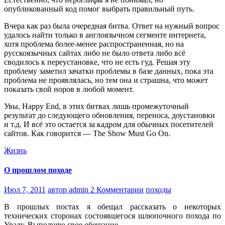
опубликованный код помог выбрать правильный путь.
Вчера как раз была очередная битва. Ответ на нужный вопрос
удалось найти только в англоязычном сегменте интернета,
хотя проблема более-менее распространенная, но на
русскоязычных сайтах либо не было ответа либо всё
сводилось к переустановке, что не есть гуд. Решая эту
проблему заметил зачатки проблемы в базе данных, пока эта
проблема не проявлялась, но тем она и страшна, что может
показать свой норов в любой момент.
Увы, Happy End, в этих битвах лишь промежуточный
результат до следующего обновления, переноса, доустановки
и т.д. И всё это остается за кадром для обычных посетителей
сайтов. Как говорится — The Show Must Go On.
Жизнь
О прошлом походе
Июл 7, 2011
автор admin
2 Комментарии
походы
В прошлых постах я обещал рассказать о некоторых
технических сторонах состоявшегося шлюпочного похода по
Уралу. Выполняю свое обещание.