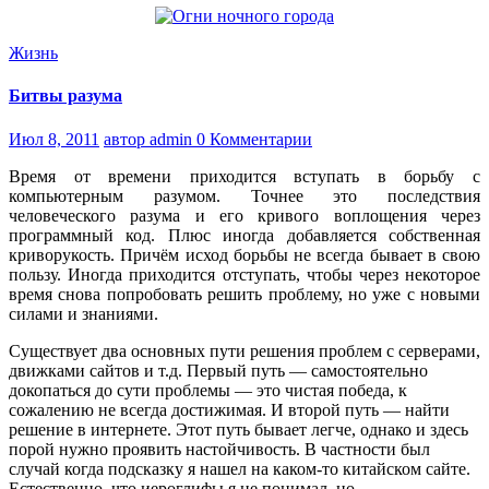
Жизнь
Битвы разума
Июл 8, 2011
автор admin
0 Комментарии
Время от времени приходится вступать в борьбу с
компьютерным разумом. Точнее это последствия
человеческого разума и его кривого воплощения через
программный код. Плюс иногда добавляется собственная
криворукость. Причём исход борьбы не всегда бывает в свою
пользу. Иногда приходится отступать, чтобы через некоторое
время снова попробовать решить проблему, но уже с новыми
силами и знаниями.
Существует два основных пути решения проблем с серверами,
движками сайтов и т.д. Первый путь — самостоятельно
докопаться до сути проблемы — это чистая победа, к
сожалению не всегда достижимая. И второй путь — найти
решение в интернете. Этот путь бывает легче, однако и здесь
порой нужно проявить настойчивость. В частности был
случай когда подсказку я нашел на каком-то китайском сайте.
Естественно, что иероглифы я не понимал, но