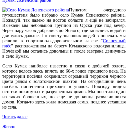
Кумак
,
Ясненский район
Пунктом очередного
путешествия было избрано село Кумак Ясненского района.
Пожалуй, так далеко на восток области я ещё не забирался.
Выехали мы небольшой группой из Орска уже под вечер.
Через пару часов добрались до Ясного, где запаслись водой и
двинулись дальше. По совету знающих людей заночевать мы
решили в спортивно-оздоровительном лагере "
Солнечный
плёс
" расположенном на берегу Кумакского водохранилища.
Ночёвкой мы остались довольны и после завтрака двинулись
в село Кумак.
Село Кумак наиболее известно в связи с добычей золота,
которое велось здесь вплоть до 60-х годов прошлого века. На
территории посёлка сохранился огромный террикон чёрного
цвета рядом с золотоносной шахтой. На сегодняшний день
посёлок постепенно приходит в упадок. Повсюду видны
остатки покинутых и разрушенных домов. Мы посетили один
из таких брошенных, но еще не до конца развалившихся
домов. Когда-то здесь жила немецкая семья, позднее уехавшая
из села.
Читать далее
Жизнь