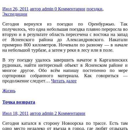
Июл 26, 2011
автор admin
0 Комментарии
поездки
,
Экспедиции
Сегодня вернулся из поездки по Оренбуржью. Так
получилось, что одна небольшая поездка плавно переросла во
вторую и в результате область пересечена с востока на запад
от Ясненского района до Александровского. Накатали
примерно 800 километров. Ночевали по разному — в начале
на небольшой турбазе, а затем у реки в лесу или в поле.
В эту поездку удалось завершить начатое в Каргалинских
рудниках, найти интересный объект в Ясненском районе и
многое другое. Обо всём напишу постепенно по мере
сортировки собранного материала. Как говориться —
продолжение следует…
Читать далее
Жизнь
Точка возврата
Июл 18, 2011
автор admin
2 Комментарии
Сегодня катался в сторону Новоорска по трассе. Есть там
одно место недалеко от въезда в город, где любят отдыхать