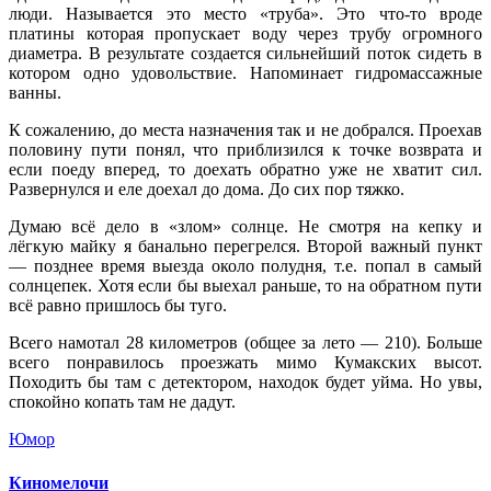
люди. Называется это место «труба». Это что-то вроде
платины которая пропускает воду через трубу огромного
диаметра. В результате создается сильнейший поток сидеть в
котором одно удовольствие. Напоминает гидромассажные
ванны.
К сожалению, до места назначения так и не добрался. Проехав
половину пути понял, что приблизился к точке возврата и
если поеду вперед, то доехать обратно уже не хватит сил.
Развернулся и еле доехал до дома. До сих пор тяжко.
Думаю всё дело в «злом» солнце. Не смотря на кепку и
лёгкую майку я банально перегрелся. Второй важный пункт
— позднее время выезда около полудня, т.е. попал в самый
солнцепек. Хотя если бы выехал раньше, то на обратном пути
всё равно пришлось бы туго.
Всего намотал 28 километров (общее за лето — 210). Больше
всего понравилось проезжать мимо Кумакских высот.
Походить бы там с детектором, находок будет уйма. Но увы,
спокойно копать там не дадут.
Юмор
Киномелочи