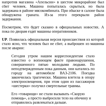
напротив магазина «Апельсин» в шестом микрорайоне был
сбит человек. Машина попыталась скрыться, но была
задержана в районе мясокомбината. При обыске в салоне была
обнаружена граната. Из-за этого перекрыли район
задержания.
Посмотрим, что будет сказано в официальных новостях. А
пока по дворам ездят машины оперативников.
UP
. Появилась официальная версия происшествия из которой
стало ясно, что человек был не сбит, а выброшен из машины
после аварии:
Сегодня утром нашим корреспондентам стало
известно о вопиющем факте правонарушения,
совершенного пятью молодыми людьми. По
неподтвержденным пока данным, они катались по
городу на автомобиле ВАЗ-2106. Поездка
закончилась трагически. Машина влетела в опору
электроосвещения, при этом один из пассажиров
«шестерки» получил смертельные травмы.
Его «товарищи» не стали вызывать «Скорую
помощь», а просто выбросили тело на обочину и
отправились развлекаться дальше.