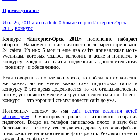
Промежуточное
Июл 26, 2011
автор admin
0 Комментарии
Интернет-Орск
2011
,
Конкурс
Конкурс
«Интернет-Орск 2011»
постепенно набирает
обороты. На момент написания поста было зарегистрировано
24 сайта. Из них 5 мои и еще два сайта принадлежат моим
ученикам, которых удалось выловить в аське и привлечь к
конкурсу. Заодно их сайты подверглись дополнительному
«тюнингу» и обновлению.
Если говорить о пользе конкурсов, то победа в них конечно
же важна, но не менее важна сама подготовка сайта к
конкурсу. В это время доделывается, то что откладывалось на
потом, устраняются мелкие и крупные недочёты и т.д. То есть
конкурс — это хороший стимул довести сайт до ума.
Потихоньку довожу до ума
сайт центра развития детей
«Созвездие»
. Смонтировал ролик с итогового собрания
педагогов. Видео на телефон записалось плохо, а звук был
более-менее. Поэтому взял звуковую дорожку из видеофайлов
и наложил её на подоспевшие фотографии. Результат оценит
каждый на свой вкус.