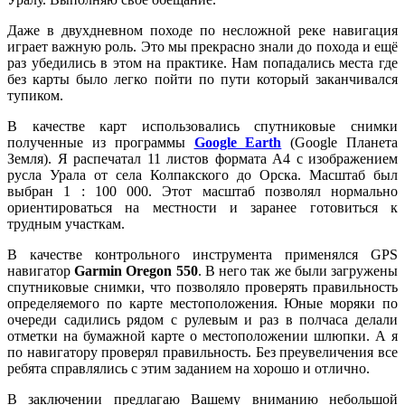
Даже в двухдневном походе по несложной реке навигация
играет важную роль. Это мы прекрасно знали до похода и ещё
раз убедились в этом на практике. Нам попадались места где
без карты было легко пойти по пути который заканчивался
тупиком.
В качестве карт использовались спутниковые снимки
полученные из программы
Google Earth
(Google Планета
Земля). Я распечатал 11 листов формата А4 с изображением
русла Урала от села Колпакского до Орска. Масштаб был
выбран 1 : 100 000. Этот масштаб позволял нормально
ориентироваться на местности и заранее готовиться к
трудным участкам.
В качестве контрольного инструмента применялся GPS
навигатор
Garmin Oregon 550
. В него так же были загружены
спутниковые снимки, что позволяло проверять правильность
определяемого по карте местоположения. Юные моряки по
очереди садились рядом с рулевым и раз в полчаса делали
отметки на бумажной карте о местоположении шлюпки. А я
по навигатору проверял правильность. Без преувеличения все
ребята справлялись с этим заданием на хорошо и отлично.
В заключении предлагаю Вашему вниманию небольшой