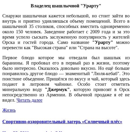
Владелец шашлычной "Урарту"
Снаружи шашлычная кажется небольшой, но стоит зайти во
внутрь и приятно удивляешься объему помещений. Всего в
шашлычной 35 столиков, способных вместить одновременно
около 150 человек. Заведение работает с 2009 года и за это
время успело сыскать заслуженную популярность у жителей
Орска и гостей города. Само название
"Урарту"
можно
перевести как "Высокая страна" или "Страна на высоте".
Первое блюдо которое мы отведали был шашлык из
баранины. Я пробовал его в первый раз в жизни, поэтому
было интересно. Оказалось довольно вкусно. Но ещё больше
понравилось другое блюдо — знаменитый "Люля-кебаб". Это
поистине объедение. Пришёлся по вкусу и чай, который здесь
подают в литровом чайнике. Особо стоит отметить
минеральную воду
"Джермук"
, которую привозят в Орск
непосредственно из Армении. В обычной продаже я её не
видел.
Читать далее
Жизнь
Спортивно-оздоровительный лагерь «Солнечный плёс»