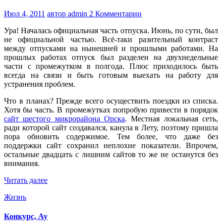
Июл 4, 2011
автор admin
2 Комментарии
Ура! Началась официальная часть отпуска. Июнь, по сути, был
не официальной частью. Всё-таки разительный контраст
между отпусками на нынешней и прошлыми работами. На
прошлых работах отпуск был разделен на двухнедельные
части с промежутком в полгода. Плюс приходилось быть
всегда на связи и быть готовым выехать на работу для
устранения проблем.
Что в планах? Прежде всего осуществить поездки из списка.
Хотя бы часть. В промежутках попробую привести в порядок
сайт шестого микрорайона Орска
. Местная локальная сеть,
ради которой сайт создавался, канула в Лету, поэтому пришла
пора обновить содержимое. Тем более, что даже без
поддержки сайт сохранил неплохие показатели. Впрочем,
остальные двадцать с лишним сайтов то же не останутся без
внимания.
Читать далее
Жизнь
Конкурс, Ау