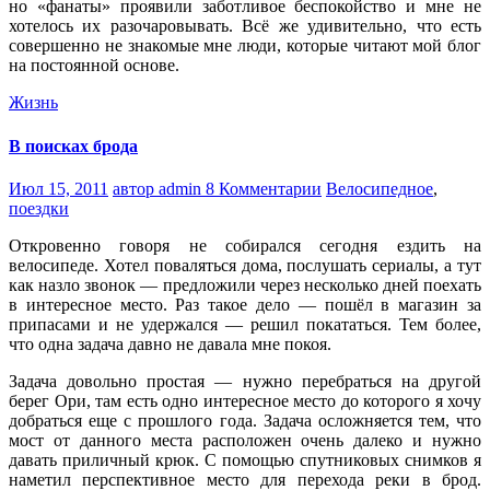
но «фанаты» проявили заботливое беспокойство и мне не
хотелось их разочаровывать. Всё же удивительно, что есть
совершенно не знакомые мне люди, которые читают мой блог
на постоянной основе.
Жизнь
В поисках брода
Июл 15, 2011
автор admin
8 Комментарии
Велосипедное
,
поездки
Откровенно говоря не собирался сегодня ездить на
велосипеде. Хотел поваляться дома, послушать сериалы, а тут
как назло звонок — предложили через несколько дней поехать
в интересное место. Раз такое дело — пошёл в магазин за
припасами и не удержался — решил покататься. Тем более,
что одна задача давно не давала мне покоя.
Задача довольно простая — нужно перебраться на другой
берег Ори, там есть одно интересное место до которого я хочу
добраться еще с прошлого года. Задача осложняется тем, что
мост от данного места расположен очень далеко и нужно
давать приличный крюк. С помощью спутниковых снимков я
наметил перспективное место для перехода реки в брод.