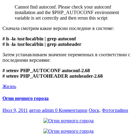
Cannot find autoconf. Please check your autoconf
installation and the $PHP_AUTOCONF environment
variable is set correctly and then rerun this script
Сначала смотрим какие версии последние в системе:
# ls -la /usr/local/bin | grep autoconf
# ls -la /usr/local/bin | grep autoheader
Затем устанавливаем значение переменных в соответствии с
последними версиями:
# setenv PHP_AUTOCONF autoconf-2.68
# setenv PHP_AUTOHEADER autoheader-2.68
Жизнь
Огни ночного города
Июл 9, 2011
автор admin
0 Комментарии
Орск
,
Фотографии