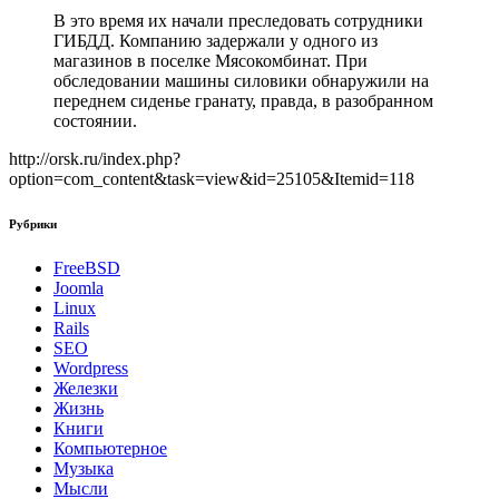
В это время их начали преследовать сотрудники
ГИБДД. Компанию задержали у одного из
магазинов в поселке Мясокомбинат. При
обследовании машины силовики обнаружили на
переднем сиденье гранату, правда, в разобранном
состоянии.
http://orsk.ru/index.php?
option=com_content&task=view&id=25105&Itemid=118
Рубрики
FreeBSD
Joomla
Linux
Rails
SEO
Wordpress
Железки
Жизнь
Книги
Компьютерное
Музыка
Мысли