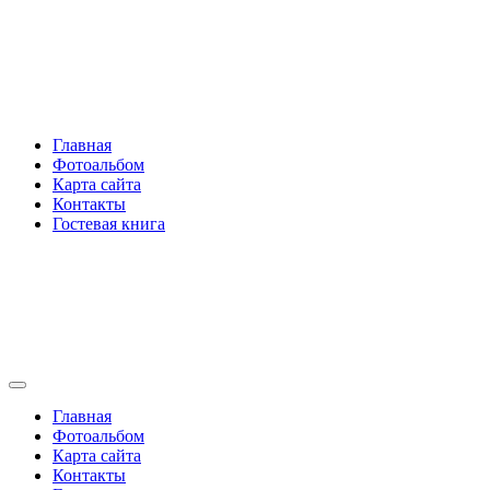
Перейти
Rakovski.ru
к
содержимому
Per aspera ad astra
Главная
Фотоальбом
Карта сайта
Контакты
Гостевая книга
Rakovski.ru
Per aspera ad astra
Главная
Фотоальбом
Карта сайта
Контакты