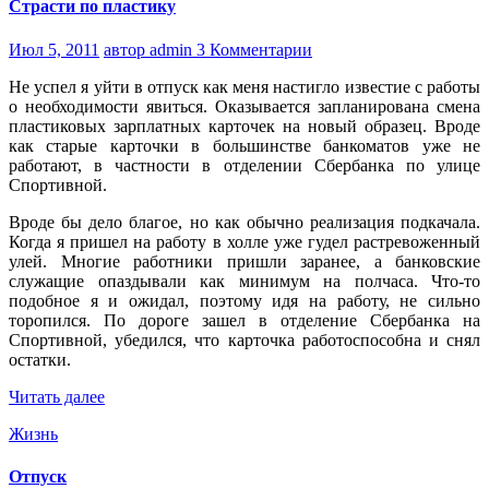
Страсти по пластику
Июл 5, 2011
автор admin
3 Комментарии
Не успел я уйти в отпуск как меня настигло известие с работы
о необходимости явиться. Оказывается запланирована смена
пластиковых зарплатных карточек на новый образец. Вроде
как старые карточки в большинстве банкоматов уже не
работают, в частности в отделении Сбербанка по улице
Спортивной.
Вроде бы дело благое, но как обычно реализация подкачала.
Когда я пришел на работу в холле уже гудел растревоженный
улей. Многие работники пришли заранее, а банковские
служащие опаздывали как минимум на полчаса. Что-то
подобное я и ожидал, поэтому идя на работу, не сильно
торопился. По дороге зашел в отделение Сбербанка на
Спортивной, убедился, что карточка работоспособна и снял
остатки.
Читать далее
Жизнь
Отпуск