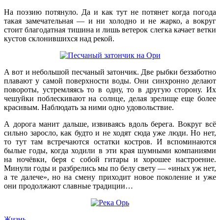
На поэзию потянуло. Да и как тут не потянет когда погода
такая замечательная — и ни холодно и не жарко, а вокруг
стоит благодатная тишина и лишь ветерок слегка качает ветки
кустов склонившихся над рекой.
А вот и небольшой песчаный затончик. Две рыбки беззаботно
плавают у самой поверхности воды. Они синхронно делают
повороты, устремляясь то в одну, то в другую сторону. Их
чешуйки поблескивают на солнце, делая зрелище еще более
красивым. Наблюдать за ними одно удовольствие.
А дорога манит дальше, извиваясь вдоль берега. Вокруг всё
сильно заросло, как будто и не ходят сюда уже люди. Но нет,
то тут там встречаются остатки костров. И вспоминаются
былые годы, когда ходили в эти края шумными компаниями
на ночёвки, беря с собой гитары и хорошее настроение.
Минули годы и разбрелись мы по белу свету — «иных уж нет,
а те далече», но на смену приходит новое поколение и уже
они продолжают славные традиции…
Жизнь