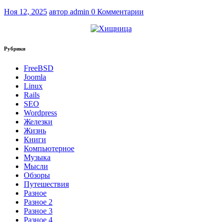
Ноя 12, 2025
автор admin
0 Комментарии
Рубрики
FreeBSD
Joomla
Linux
Rails
SEO
Wordpress
Железки
Жизнь
Книги
Компьютерное
Музыка
Мысли
Обзоры
Путешествия
Разное
Разное 2
Разное 3
Разное 4