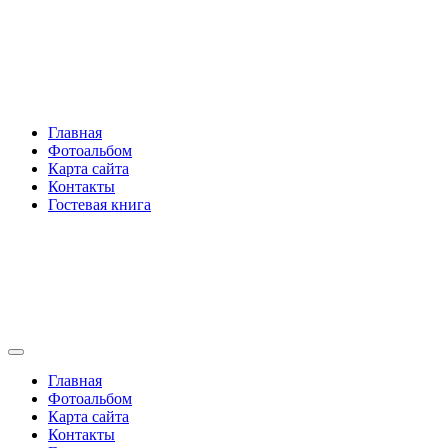
Перейти
Rakovski.ru
к
содержимому
Per aspera ad astra
Главная
Фотоальбом
Карта сайта
Контакты
Гостевая книга
Rakovski.ru
Per aspera ad astra
Главная
Фотоальбом
Карта сайта
Контакты