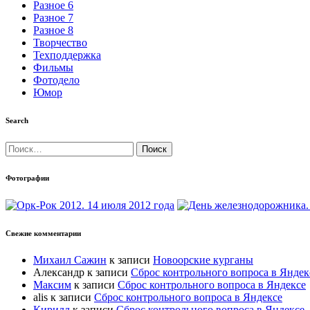
Разное 6
Разное 7
Разное 8
Творчество
Техподдержка
Фильмы
Фотодело
Юмор
Search
Найти:
Фотографии
Свежие комментарии
Михаил Сажин
к записи
Новоорские курганы
Александр
к записи
Сброс контрольного вопроса в Яндек
Максим
к записи
Сброс контрольного вопроса в Яндексе
alis
к записи
Сброс контрольного вопроса в Яндексе
Кирилл
к записи
Сброс контрольного вопроса в Яндексе