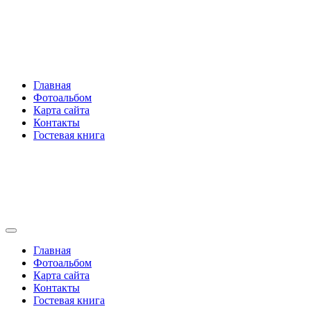
Перейти
Rakovski.ru
к
содержимому
Per aspera ad astra
Главная
Фотоальбом
Карта сайта
Контакты
Гостевая книга
Rakovski.ru
Per aspera ad astra
Главная
Фотоальбом
Карта сайта
Контакты
Гостевая книга