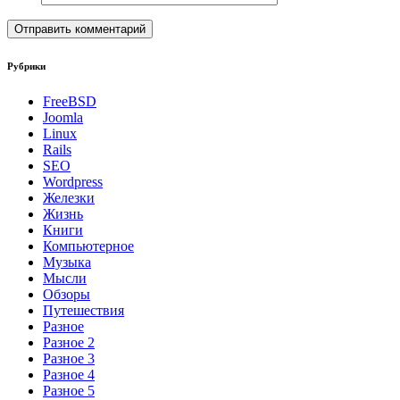
Рубрики
FreeBSD
Joomla
Linux
Rails
SEO
Wordpress
Железки
Жизнь
Книги
Компьютерное
Музыка
Мысли
Обзоры
Путешествия
Разное
Разное 2
Разное 3
Разное 4
Разное 5