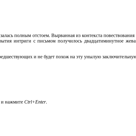
алась полным отстоем. Вырванная из контекста повествования он
аскрытия интриги с письмом получилось двадцатиминутное жев
предшествующих и не будет похож на эту унылую заключительну
а и нажмите
Ctrl+Enter
.