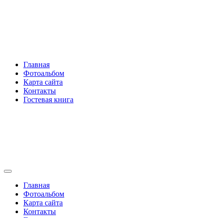
Перейти
Rakovski.ru
к
содержимому
Per aspera ad astra
Главная
Фотоальбом
Карта сайта
Контакты
Гостевая книга
Rakovski.ru
Per aspera ad astra
Главная
Фотоальбом
Карта сайта
Контакты