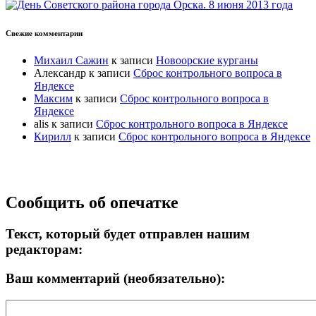
Свежие комментарии
Михаил Сажин
к записи
Новоорские курганы
Александр
к записи
Сброс контрольного вопроса в
Яндексе
Максим
к записи
Сброс контрольного вопроса в
Яндексе
alis
к записи
Сброс контрольного вопроса в Яндексе
Кирилл
к записи
Сброс контрольного вопроса в Яндексе
Прокрутка
Сообщить об опечатке
вверх
Текст, который будет отправлен нашим
редакторам:
Ваш комментарий (необязательно):