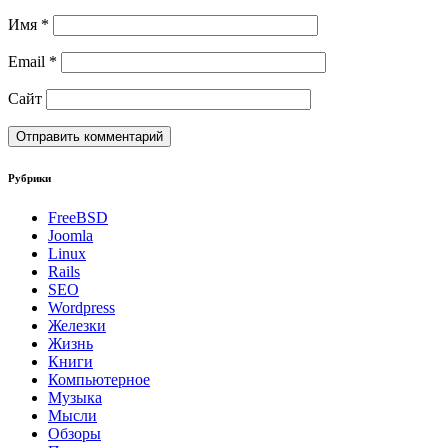
Имя
*
Email
*
Сайт
Рубрики
FreeBSD
Joomla
Linux
Rails
SEO
Wordpress
Железки
Жизнь
Книги
Компьютерное
Музыка
Мысли
Обзоры