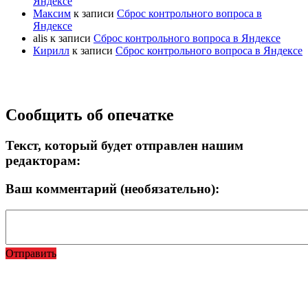
Яндексе
Максим
к записи
Сброс контрольного вопроса в
Яндексе
alis
к записи
Сброс контрольного вопроса в Яндексе
Кирилл
к записи
Сброс контрольного вопроса в Яндексе
Прокрутка
Сообщить об опечатке
вверх
Текст, который будет отправлен нашим
редакторам:
Ваш комментарий (необязательно):
Отправить