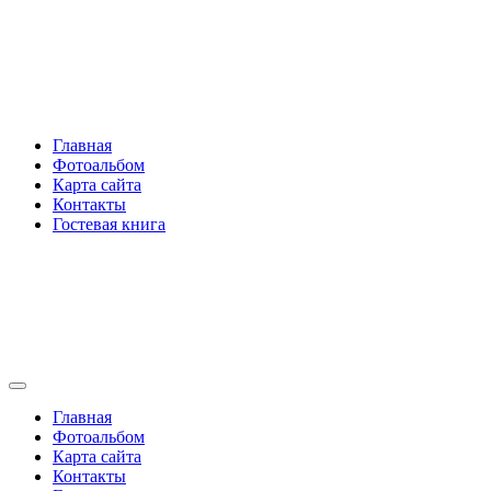
Перейти
Rakovski.ru
к
содержимому
Per aspera ad astra
Главная
Фотоальбом
Карта сайта
Контакты
Гостевая книга
Rakovski.ru
Per aspera ad astra
Главная
Фотоальбом
Карта сайта
Контакты