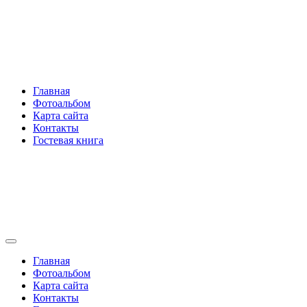
Перейти
Rakovski.ru
к
содержимому
Per aspera ad astra
Главная
Фотоальбом
Карта сайта
Контакты
Гостевая книга
Rakovski.ru
Per aspera ad astra
Главная
Фотоальбом
Карта сайта
Контакты