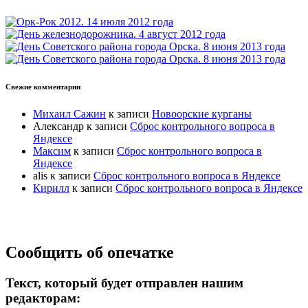
Свежие комментарии
Михаил Сажин
к записи
Новоорские курганы
Александр
к записи
Сброс контрольного вопроса в
Яндексе
Максим
к записи
Сброс контрольного вопроса в
Яндексе
alis
к записи
Сброс контрольного вопроса в Яндексе
Кирилл
к записи
Сброс контрольного вопроса в Яндексе
Прокрутка
Сообщить об опечатке
вверх
Текст, который будет отправлен нашим
редакторам: