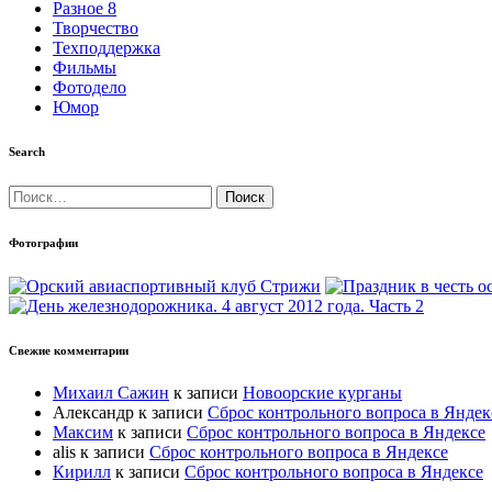
Разное 8
Творчество
Техподдержка
Фильмы
Фотодело
Юмор
Search
Найти:
Фотографии
Свежие комментарии
Михаил Сажин
к записи
Новоорские курганы
Александр
к записи
Сброс контрольного вопроса в Яндек
Максим
к записи
Сброс контрольного вопроса в Яндексе
alis
к записи
Сброс контрольного вопроса в Яндексе
Кирилл
к записи
Сброс контрольного вопроса в Яндексе