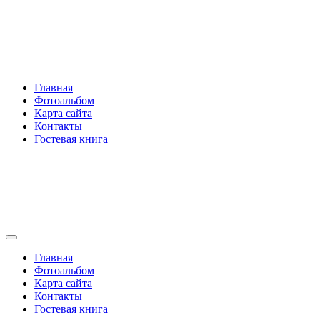
Перейти
Rakovski.ru
к
содержимому
Per aspera ad astra
Главная
Фотоальбом
Карта сайта
Контакты
Гостевая книга
Rakovski.ru
Per aspera ad astra
Главная
Фотоальбом
Карта сайта
Контакты
Гостевая книга