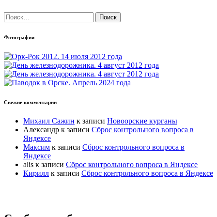
Найти:
Фотографии
Свежие комментарии
Михаил Сажин
к записи
Новоорские курганы
Александр
к записи
Сброс контрольного вопроса в
Яндексе
Максим
к записи
Сброс контрольного вопроса в
Яндексе
alis
к записи
Сброс контрольного вопроса в Яндексе
Кирилл
к записи
Сброс контрольного вопроса в Яндексе
Прокрутка