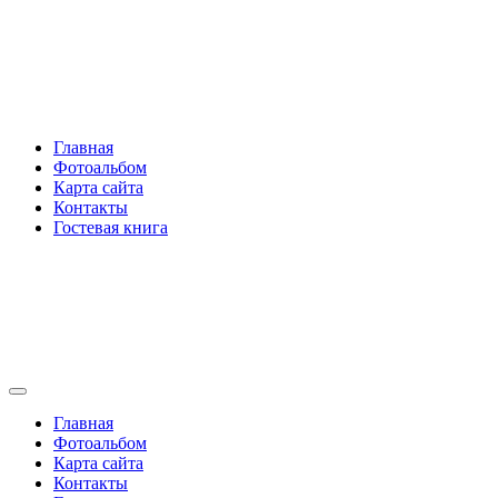
Перейти
Rakovski.ru
к
содержимому
Per aspera ad astra
Главная
Фотоальбом
Карта сайта
Контакты
Гостевая книга
Rakovski.ru
Per aspera ad astra
Главная
Фотоальбом
Карта сайта
Контакты