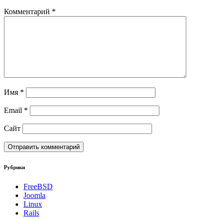
Комментарий
*
Имя
*
Email
*
Сайт
Рубрики
FreeBSD
Joomla
Linux
Rails