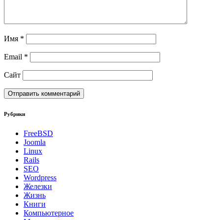
Имя
*
Email
*
Сайт
Рубрики
FreeBSD
Joomla
Linux
Rails
SEO
Wordpress
Железки
Жизнь
Книги
Компьютерное