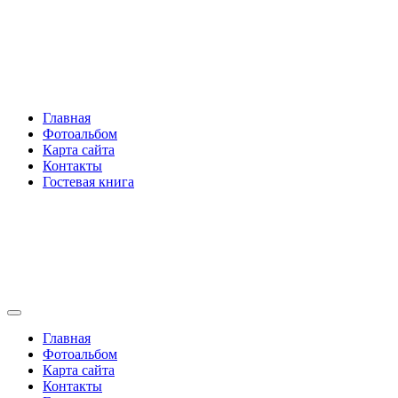
Перейти
Rakovski.ru
к
содержимому
Per aspera ad astra
Главная
Фотоальбом
Карта сайта
Контакты
Гостевая книга
Rakovski.ru
Per aspera ad astra
Главная
Фотоальбом
Карта сайта
Контакты