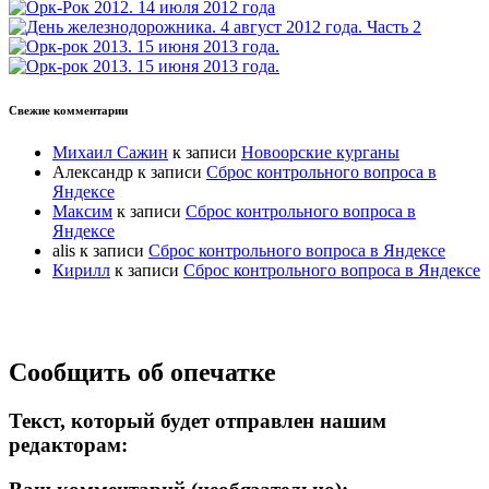
Свежие комментарии
Михаил Сажин
к записи
Новоорские курганы
Александр
к записи
Сброс контрольного вопроса в
Яндексе
Максим
к записи
Сброс контрольного вопроса в
Яндексе
alis
к записи
Сброс контрольного вопроса в Яндексе
Кирилл
к записи
Сброс контрольного вопроса в Яндексе
Прокрутка
Сообщить об опечатке
вверх
Текст, который будет отправлен нашим
редакторам: