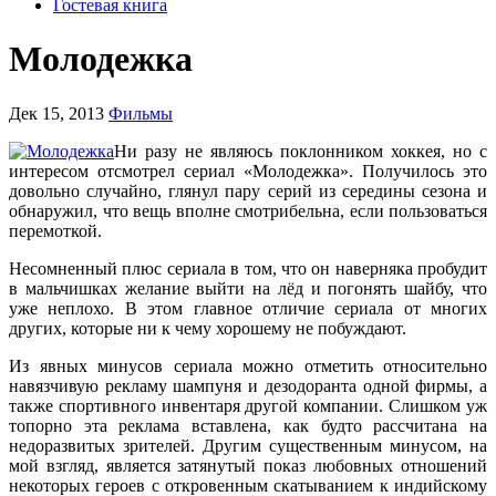
Гостевая книга
Молодежка
Дек 15, 2013
Фильмы
Ни разу не являюсь поклонником хоккея, но с
интересом отсмотрел сериал «Молодежка». Получилось это
довольно случайно, глянул пару серий из середины сезона и
обнаружил, что вещь вполне смотрибельна, если пользоваться
перемоткой.
Несомненный плюс сериала в том, что он наверняка пробудит
в мальчишках желание выйти на лёд и погонять шайбу, что
уже неплохо. В этом главное отличие сериала от многих
других, которые ни к чему хорошему не побуждают.
Из явных минусов сериала можно отметить относительно
навязчивую рекламу шампуня и дезодоранта одной фирмы, а
также спортивного инвентаря другой компании. Слишком уж
топорно эта реклама вставлена, как будто рассчитана на
недоразвитых зрителей. Другим существенным минусом, на
мой взгляд, является затянутый показ любовных отношений
некоторых героев с откровенным скатыванием к индийскому