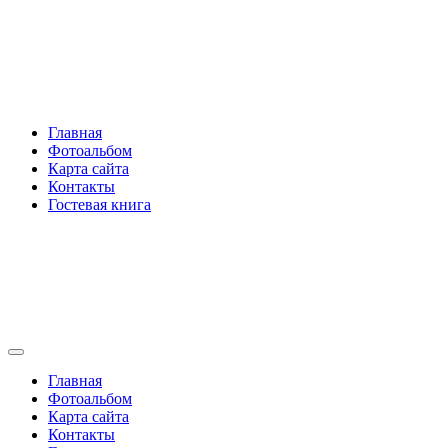
Перейти
Rakovski.ru
к
содержимому
Per aspera ad astra
Главная
Фотоальбом
Карта сайта
Контакты
Гостевая книга
Rakovski.ru
Per aspera ad astra
Главная
Фотоальбом
Карта сайта
Контакты