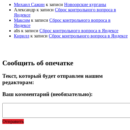
Михаил Сажин
к записи
Новоорские курганы
Александр
к записи
Сброс контрольного вопроса в
Яндексе
Максим
к записи
Сброс контрольного вопроса в
Яндексе
alis
к записи
Сброс контрольного вопроса в Яндексе
Кирилл
к записи
Сброс контрольного вопроса в Яндексе
Прокрутка
Сообщить об опечатке
вверх
Текст, который будет отправлен нашим
редакторам:
Ваш комментарий (необязательно):
Отправить