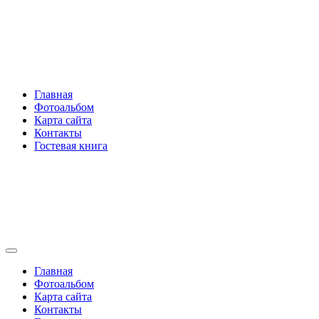
Перейти
Rakovski.ru
к
содержимому
Per aspera ad astra
Главная
Фотоальбом
Карта сайта
Контакты
Гостевая книга
Rakovski.ru
Per aspera ad astra
Главная
Фотоальбом
Карта сайта
Контакты