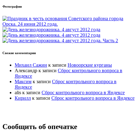
Фотографии
Свежие комментарии
Михаил Сажин
к записи
Новоорские курганы
Александр
к записи
Сброс контрольного вопроса в
Яндексе
Максим
к записи
Сброс контрольного вопроса в
Яндексе
alis
к записи
Сброс контрольного вопроса в Яндексе
Кирилл
к записи
Сброс контрольного вопроса в Яндексе
Прокрутка
Сообщить об опечатке
вверх