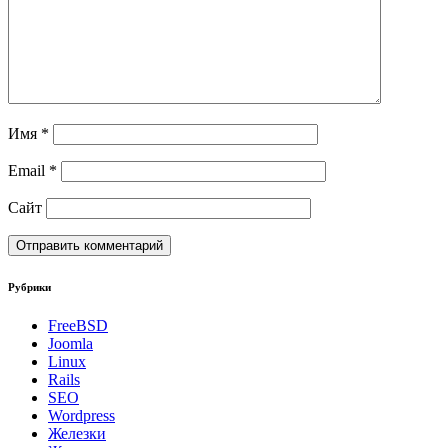
Имя
*
Email
*
Сайт
Рубрики
FreeBSD
Joomla
Linux
Rails
SEO
Wordpress
Железки