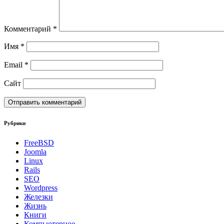
Комментарий
*
Имя
*
Email
*
Сайт
Рубрики
FreeBSD
Joomla
Linux
Rails
SEO
Wordpress
Железки
Жизнь
Книги
Компьютерное