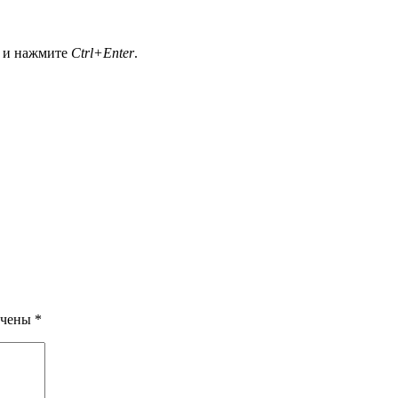
а и нажмите
Ctrl+Enter
.
ечены
*