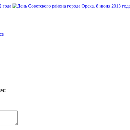
се
ам: