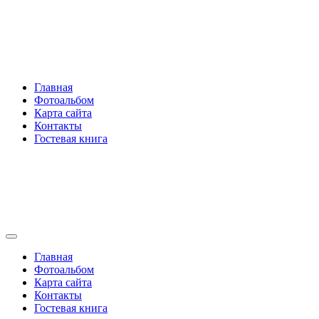
Перейти
Rakovski.ru
к
содержимому
Per aspera ad astra
Главная
Фотоальбом
Карта сайта
Контакты
Гостевая книга
Rakovski.ru
Per aspera ad astra
Главная
Фотоальбом
Карта сайта
Контакты
Гостевая книга