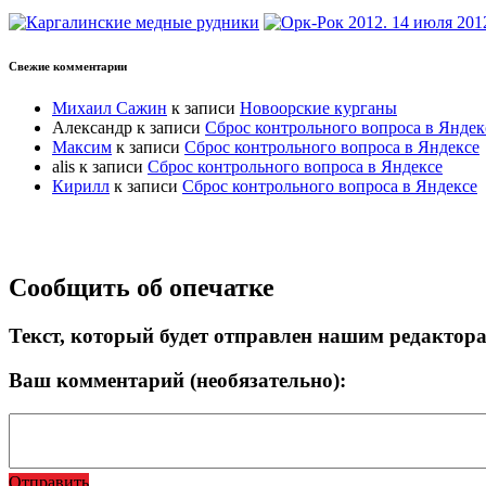
Свежие комментарии
Михаил Сажин
к записи
Новоорские курганы
Александр
к записи
Сброс контрольного вопроса в Яндек
Максим
к записи
Сброс контрольного вопроса в Яндексе
alis
к записи
Сброс контрольного вопроса в Яндексе
Кирилл
к записи
Сброс контрольного вопроса в Яндексе
Прокрутка
Сообщить об опечатке
вверх
Текст, который будет отправлен нашим редактор
Ваш комментарий (необязательно):
Отправить