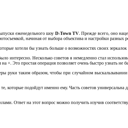
 выпуски еженедельного шоу
D-Town TV
. Прежде всего, оно нац
отосъемкой, начиная от выбора объектива и настройки разных 
оторые хотели бы узнать больше о возможностях своих зеркалок
 было интересно. Несколько советов я немедленно стал использо
а +. Это простая операция позволяет очень быстро узнать не бы
ры руки таким образом, чтобы при случайном выскальзывании ка
е, которые подойдут именно ему. Часть советов универсальна д
лами. Ответ на этот вопрос можно получить изучив соответств