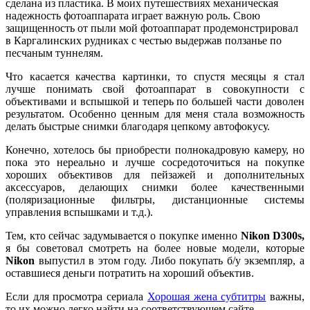
сделана из пластика. В моих путешествиях механическая
надежность фотоаппарата играет важную роль. Свою
защищенность от пыли мой фотоаппарат продемонстрировал
в Каргалинских рудниках с честью выдержав ползанье по
песчаным туннелям.
Что касается качества картинки, то спустя месяцы я стал
лучше понимать свой фотоаппарат в совокупности с
объективами и вспышкой и теперь по большей части доволен
результатом. Особенно ценным для меня стала возможность
делать быстрые снимки благодаря цепкому автофокусу.
Конечно, хотелось бы приобрести полнокадровую камеру, но
пока это нереально и лучше сосредоточиться на покупке
хороших объективов для пейзажей и дополнительных
аксессуаров, делающих снимки более качественными
(поляризационные фильтры, дистанционные системы
управления вспышками и т.д.).
Тем, кто сейчас задумывается о покупке именно
Nikon D300
s,
я бы советовал смотреть на более новые модели, которые
Nikon
выпустил в этом году. Либо покупать б/у экземпляр, а
оставшиеся деньги потратить на хороший объектив.
Если для просмотра сериала
Хорошая жена субтитры
важны,
то их можно легко найти на соответствующем сайте.