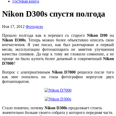
Гостевая книга
Nikon D300s спустя полгода
Ноя 17, 2012
Фотодело
Прошло полгода как я перешел со старого
Nikon D90
на
Nikon D300
s
. Теперь можно более объективно описать свои
впечатления. Я уже писал, как был разочарован в первый
месяц эксплуатации фотооаппарата не заметив улучшения
качества снимков. Да еще к тому же гложило сомнение, а не
проще ли было купить более дешевый и современный
Nikon
D7000
?
Вопрос с альтернативным
Nikon D7000
решился после того
как мне попались на глаза фотографии корпусов двух
фотоаппаратов.
Стало понятно, почему
Nikon D300
s
продолжает стоить
значительно больше своего собрата у которого передняя часть