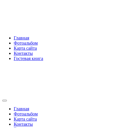
Перейти
Rakovski.ru
к
содержимому
Per aspera ad astra
Главная
Фотоальбом
Карта сайта
Контакты
Гостевая книга
Rakovski.ru
Per aspera ad astra
Главная
Фотоальбом
Карта сайта
Контакты