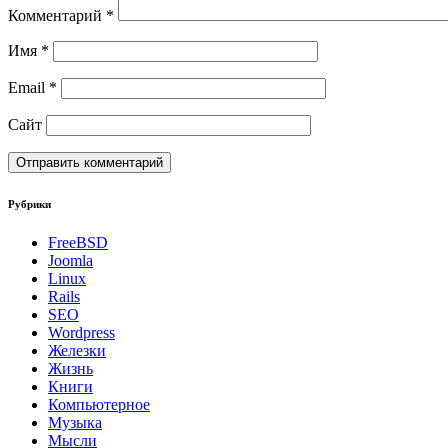
Комментарий
*
Имя
*
Email
*
Сайт
Рубрики
FreeBSD
Joomla
Linux
Rails
SEO
Wordpress
Железки
Жизнь
Книги
Компьютерное
Музыка
Мысли