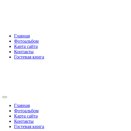
Перейти
Rakovski.ru
к
содержимому
Per aspera ad astra
Главная
Фотоальбом
Карта сайта
Контакты
Гостевая книга
Rakovski.ru
Per aspera ad astra
Главная
Фотоальбом
Карта сайта
Контакты
Гостевая книга