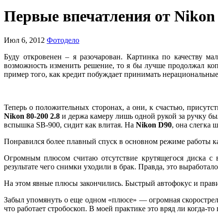
Первые впечатления от Nikon
Июл 6, 2012
Фотодело
Буду откровенен – я разочарован. Картинка по качеству м
возможность изменить решение, то я бы лучше продолжал коп
пример того, как кредит побуждает принимать нерациональные
Теперь о положительных сторонах, а они, к счастью, прису
Nikon 80-200 2.8
и держа камеру лишь одной рукой за ручку бы
вспышка SB-900, сидит как влитая. На
Nikon D90
, она слегка 
Понравился более плавный спуск в основном режиме работы ка
Огромным плюсом считаю отсутствие крутящегося диска с в
результате чего снимки уходили в брак. Правда, это выработал
На этом явные плюсы закончились. Быстрый автофокус и прави
Забыл упомянуть о еще одном «плюсе» — огромная скорострель
что работает стробоскоп. В моей практике это вряд ли когда-то 