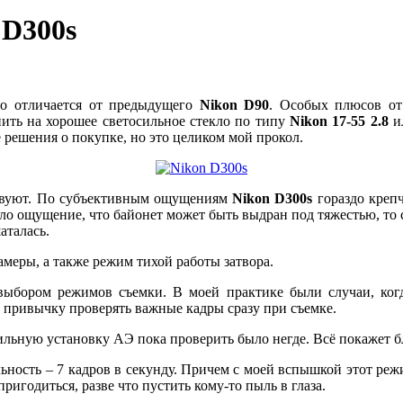
 D300s
ало отличается от предыдущего
Nikon
D90
. Особых плюсов от
ить на хорошее светосильное стекло по типу
Nikon 17-55 2.8
и
 решения о покупке, но это целиком мой прокол.
тствуют. По субъективным ощущениям
Nikon
D300
s
гораздо крепч
ло ощущение, что байонет может быть выдран под тяжестью, то 
шаталась.
меры, а также режим тихой работы затвора.
ыбором режимов съемки. В моей практике были случаи, когд
о привычку проверять важные кадры сразу при съемке.
льную установку АЭ пока проверить было негде. Всё покажет б
ность – 7 кадров в секунду. Причем с моей вспышкой этот реж
пригодиться, разве что пустить кому-то пыль в глаза.