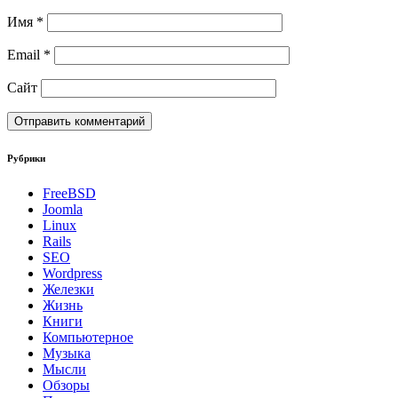
Имя
*
Email
*
Сайт
Рубрики
FreeBSD
Joomla
Linux
Rails
SEO
Wordpress
Железки
Жизнь
Книги
Компьютерное
Музыка
Мысли
Обзоры