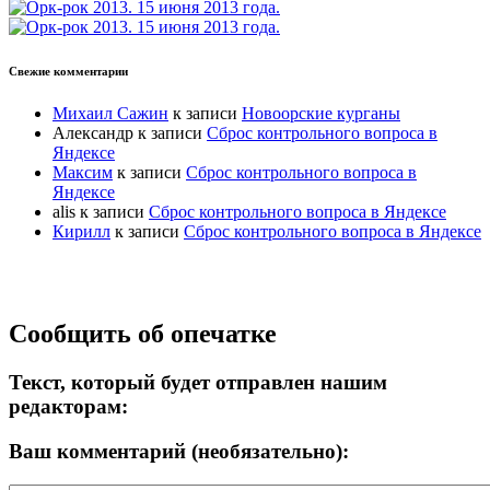
Свежие комментарии
Михаил Сажин
к записи
Новоорские курганы
Александр
к записи
Сброс контрольного вопроса в
Яндексе
Максим
к записи
Сброс контрольного вопроса в
Яндексе
alis
к записи
Сброс контрольного вопроса в Яндексе
Кирилл
к записи
Сброс контрольного вопроса в Яндексе
Прокрутка
Сообщить об опечатке
вверх
Текст, который будет отправлен нашим
редакторам:
Ваш комментарий (необязательно):