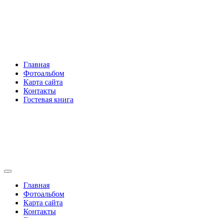
Перейти
Rakovski.ru
к
содержимому
Per aspera ad astra
Главная
Фотоальбом
Карта сайта
Контакты
Гостевая книга
Rakovski.ru
Per aspera ad astra
Главная
Фотоальбом
Карта сайта
Контакты