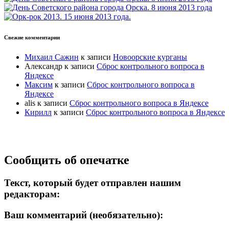
Свежие комментарии
Михаил Сажин
к записи
Новоорские курганы
Александр
к записи
Сброс контрольного вопроса в
Яндексе
Максим
к записи
Сброс контрольного вопроса в
Яндексе
alis
к записи
Сброс контрольного вопроса в Яндексе
Кирилл
к записи
Сброс контрольного вопроса в Яндексе
Прокрутка
Сообщить об опечатке
вверх
Текст, который будет отправлен нашим
редакторам:
Ваш комментарий (необязательно):