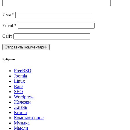
Имя
*
Email
*
Сайт
Рубрики
FreeBSD
Joomla
Linux
Rails
SEO
Wordpress
Железки
Жизнь
Книги
Компьютерное
Музыка
Мысли