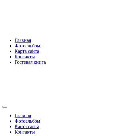
Перейти
Rakovski.ru
к
содержимому
Per aspera ad astra
Главная
Фотоальбом
Карта сайта
Контакты
Гостевая книга
Rakovski.ru
Per aspera ad astra
Главная
Фотоальбом
Карта сайта
Контакты