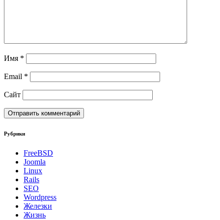
Имя
*
Email
*
Сайт
Рубрики
FreeBSD
Joomla
Linux
Rails
SEO
Wordpress
Железки
Жизнь