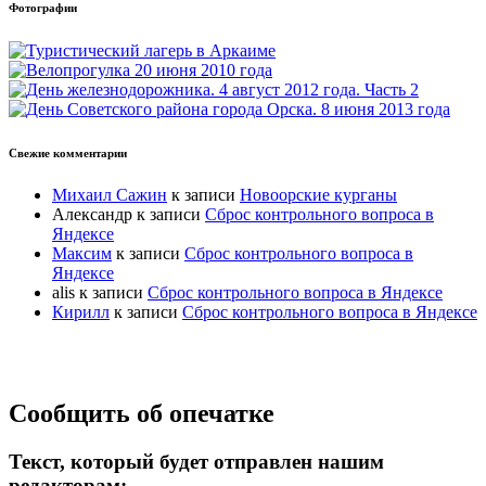
Фотографии
Свежие комментарии
Михаил Сажин
к записи
Новоорские курганы
Александр
к записи
Сброс контрольного вопроса в
Яндексе
Максим
к записи
Сброс контрольного вопроса в
Яндексе
alis
к записи
Сброс контрольного вопроса в Яндексе
Кирилл
к записи
Сброс контрольного вопроса в Яндексе
Прокрутка
Сообщить об опечатке
вверх
Текст, который будет отправлен нашим
редакторам: