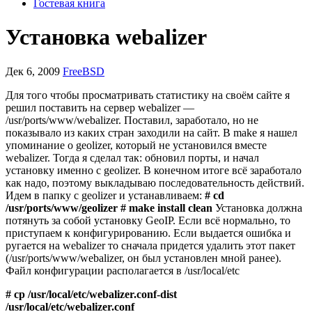
Гостевая книга
Установка webalizer
Дек 6, 2009
FreeBSD
Для того чтобы просматривать статистику на своём сайте я
решил поставить на сервер webalizer —
/usr/ports/www/webalizer. Поставил, заработало, но не
показывало из каких стран заходили на сайт. В make я нашел
упоминание о geolizer, который не установился вместе
webalizer. Тогда я сделал так: обновил порты, и начал
установку именно с geolizer. В конечном итоге всё заработало
как надо, поэтому выкладываю последовательность действий.
Идем в папку с geolizer и устанавливаем:
# cd
/usr/ports/www/geolizer # make install clean
Установка должна
потянуть за собой установку GeoIP. Если всё нормально, то
приступаем к конфигурированию. Если выдается ошибка и
ругается на webalizer то сначала придется удалить этот пакет
(/usr/ports/www/webalizer, он был установлен мной ранее).
Файл конфигурации располагается в /usr/local/etc
# cp /usr/local/etc/webalizer.conf-dist
/usr/local/etc/webalizer.conf