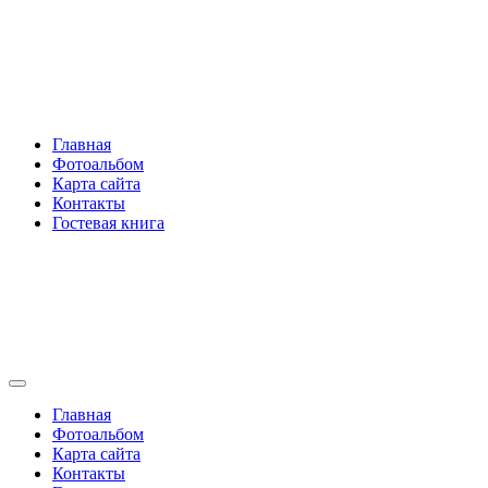
Перейти
Rakovski.ru
к
содержимому
Per aspera ad astra
Главная
Фотоальбом
Карта сайта
Контакты
Гостевая книга
Rakovski.ru
Per aspera ad astra
Главная
Фотоальбом
Карта сайта
Контакты