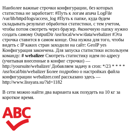
Наиболее важные строчки конфигурации, без которых
статистика не заработает: #Путь к логам апача LogFile
/var/lib/httpd/logs/access_log #Путь к папке, куда будем
складывать результат обработки статистики, с тем учетом,
чтобы потом смотреть через браузер. #конечную папку нужно
создать самому OutputDir /usr/local/www/data/webalizer #Эта
строчка ставится в самом конце. Она нужна для того, чтобы
видеть с IP каких стран заходили на сайт: GeoIP yes
Конфигурация закончена. Для запуска статистики используем
команду:
# webalizer
Смотреть статистику идем по адресу
(учитывая внесенные в конфиг строчки) —
http://yoursuite/webalizer/ Добавляем задачу в cron: */23 * * * *
/usr/local/bin/webalizer Более подробно о настройках файла
конфигурации webalizer.conf рассказано здесь —
http://www.lissyara.su/?id=1182
В сети можно найти два варианта как похудеть на 10 кг за
короткое время.