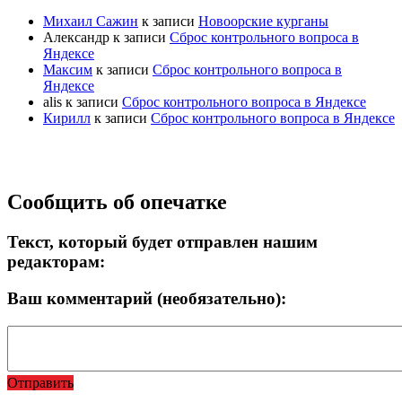
Михаил Сажин
к записи
Новоорские курганы
Александр
к записи
Сброс контрольного вопроса в
Яндексе
Максим
к записи
Сброс контрольного вопроса в
Яндексе
alis
к записи
Сброс контрольного вопроса в Яндексе
Кирилл
к записи
Сброс контрольного вопроса в Яндексе
Прокрутка
Сообщить об опечатке
вверх
Текст, который будет отправлен нашим
редакторам:
Ваш комментарий (необязательно):
Отправить