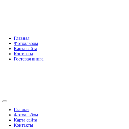
Перейти
Rakovski.ru
к
содержимому
Per aspera ad astra
Главная
Фотоальбом
Карта сайта
Контакты
Гостевая книга
Rakovski.ru
Per aspera ad astra
Главная
Фотоальбом
Карта сайта
Контакты