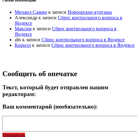
Свежие комментарии
Михаил Сажин
к записи
Новоорские курганы
Александр
к записи
Сброс контрольного вопроса в
Яндексе
Максим
к записи
Сброс контрольного вопроса в
Яндексе
alis
к записи
Сброс контрольного вопроса в Яндексе
Кирилл
к записи
Сброс контрольного вопроса в Яндексе
Прокрутка
Сообщить об опечатке
вверх
Текст, который будет отправлен нашим
редакторам:
Ваш комментарий (необязательно):
Отправить