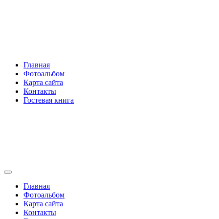
Перейти
Rakovski.ru
к
содержимому
Per aspera ad astra
Главная
Фотоальбом
Карта сайта
Контакты
Гостевая книга
Rakovski.ru
Per aspera ad astra
Главная
Фотоальбом
Карта сайта
Контакты