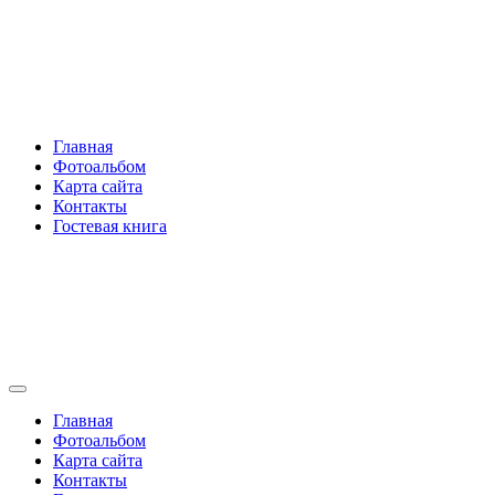
Перейти
Rakovski.ru
к
содержимому
Per aspera ad astra
Главная
Фотоальбом
Карта сайта
Контакты
Гостевая книга
Rakovski.ru
Per aspera ad astra
Главная
Фотоальбом
Карта сайта
Контакты