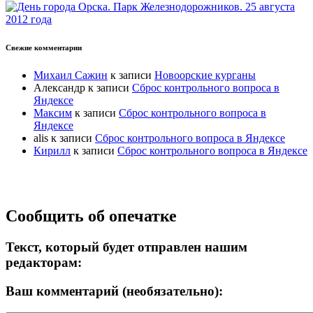
Свежие комментарии
Михаил Сажин
к записи
Новоорские курганы
Александр
к записи
Сброс контрольного вопроса в
Яндексе
Максим
к записи
Сброс контрольного вопроса в
Яндексе
alis
к записи
Сброс контрольного вопроса в Яндексе
Кирилл
к записи
Сброс контрольного вопроса в Яндексе
Прокрутка
Сообщить об опечатке
вверх
Текст, который будет отправлен нашим
редакторам:
Ваш комментарий (необязательно):