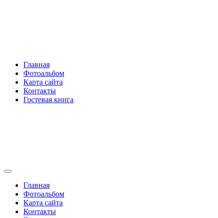
Перейти
Rakovski.ru
к
содержимому
Per aspera ad astra
Главная
Фотоальбом
Карта сайта
Контакты
Гостевая книга
Rakovski.ru
Per aspera ad astra
Главная
Фотоальбом
Карта сайта
Контакты