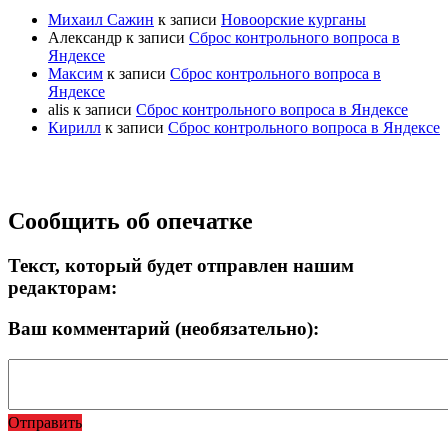
Михаил Сажин
к записи
Новоорские курганы
Александр
к записи
Сброс контрольного вопроса в
Яндексе
Максим
к записи
Сброс контрольного вопроса в
Яндексе
alis
к записи
Сброс контрольного вопроса в Яндексе
Кирилл
к записи
Сброс контрольного вопроса в Яндексе
Прокрутка
Сообщить об опечатке
вверх
Текст, который будет отправлен нашим
редакторам:
Ваш комментарий (необязательно):
Отправить