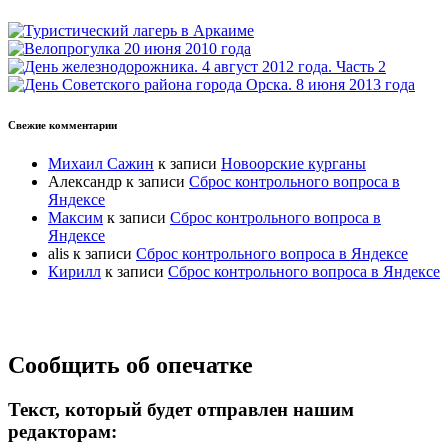
Свежие комментарии
Михаил Сажин
к записи
Новоорские курганы
Александр
к записи
Сброс контрольного вопроса в
Яндексе
Максим
к записи
Сброс контрольного вопроса в
Яндексе
alis
к записи
Сброс контрольного вопроса в Яндексе
Кирилл
к записи
Сброс контрольного вопроса в Яндексе
Прокрутка
Сообщить об опечатке
вверх
Текст, который будет отправлен нашим
редакторам: