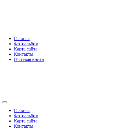
Перейти
Rakovski.ru
к
содержимому
Per aspera ad astra
Главная
Фотоальбом
Карта сайта
Контакты
Гостевая книга
Rakovski.ru
Per aspera ad astra
Главная
Фотоальбом
Карта сайта
Контакты