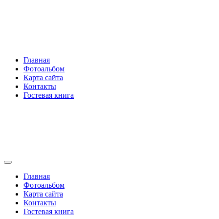
Перейти
Rakovski.ru
к
содержимому
Per aspera ad astra
Главная
Фотоальбом
Карта сайта
Контакты
Гостевая книга
Rakovski.ru
Per aspera ad astra
Главная
Фотоальбом
Карта сайта
Контакты
Гостевая книга