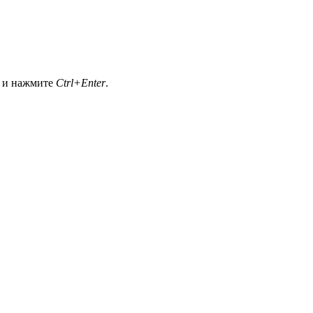
а и нажмите
Ctrl+Enter
.