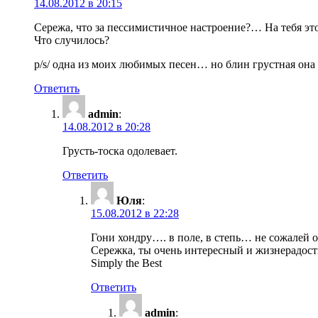
14.08.2012 в 20:15
Сережа, что за пессимистичное настроение?… На тебя э
Что случилось?
p/s/ одна из моих любимых песен… но блин грустная она
Ответить
admin
:
14.08.2012 в 20:28
Грусть-тоска одолевает.
Ответить
Юля
:
15.08.2012 в 22:28
Гони хондру…. в поле, в степь… не сожалей 
Сережка, ты очень интересный и жизнерадост
Simply the Best
Ответить
admin
: