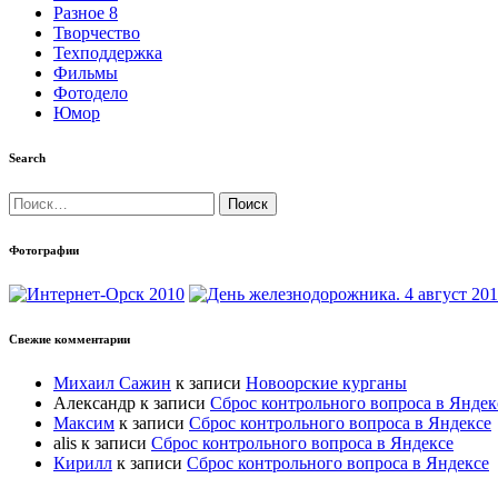
Разное 8
Творчество
Техподдержка
Фильмы
Фотодело
Юмор
Search
Найти:
Фотографии
Свежие комментарии
Михаил Сажин
к записи
Новоорские курганы
Александр
к записи
Сброс контрольного вопроса в Яндек
Максим
к записи
Сброс контрольного вопроса в Яндексе
alis
к записи
Сброс контрольного вопроса в Яндексе
Кирилл
к записи
Сброс контрольного вопроса в Яндексе