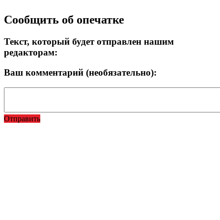
Прокрутка
Сообщить об опечатке
вверх
Текст, который будет отправлен нашим
редакторам:
Ваш комментарий (необязательно):
Отправить