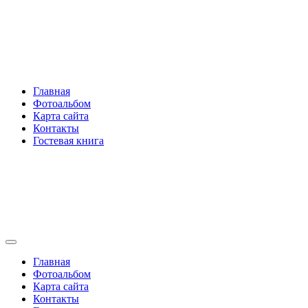
Перейти
Rakovski.ru
к
содержимому
Per aspera ad astra
Главная
Фотоальбом
Карта сайта
Контакты
Гостевая книга
Rakovski.ru
Per aspera ad astra
Главная
Фотоальбом
Карта сайта
Контакты