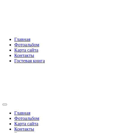
Перейти
Rakovski.ru
к
содержимому
Per aspera ad astra
Главная
Фотоальбом
Карта сайта
Контакты
Гостевая книга
Rakovski.ru
Per aspera ad astra
Главная
Фотоальбом
Карта сайта
Контакты