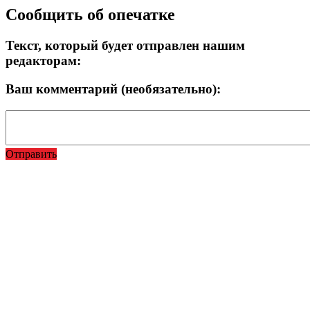
Прокрутка
Сообщить об опечатке
вверх
Текст, который будет отправлен нашим
редакторам:
Ваш комментарий (необязательно):
Отправить