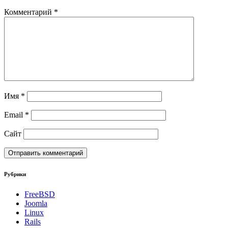
Комментарий
*
Имя
*
Email
*
Сайт
Рубрики
FreeBSD
Joomla
Linux
Rails