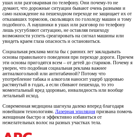
ушах или разговаривая по телефону. Они почему-то не
думают, что дорожные ситуации бывают очень разными и
само нахождение на пешеходном переходе не защищает их от
отказавших тормозов, скользящих по гололеду машин и тому
подобного. А наушники в ушах или разговор по телефону
лишь усугубляют ситуацию, не оставляя пешеходу
возможности успеть среагировать на сигнал машины или
увидеть краем глаза опасность и остановиться.
Социальная реклама могла бы с ранних лет закладывать
основы правильного поведения при переходе дороги. Причем
эти основы пригодятся всем – от детей до стариков. Почему я
уверен, что подобная социальная реклама важнее
антиалкогольной или антитабачной? Потому что
употребление табака и алкоголя наносит ущерб здоровью
растянутый в годах, а если сбивают пешехода, то это
моментальный вред здоровью, инвалидность или вообще
летальный исход.
Современная медицина шагнула далеко вперед благодаря
новейшим технологиям.
Лазерная эпиляция
призвана помочь
женщинам быстро и эффективно избавиться от
нежелательных волос на разных участках тела.