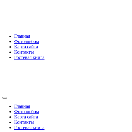
Перейти
Rakovski.ru
к
содержимому
Per aspera ad astra
Главная
Фотоальбом
Карта сайта
Контакты
Гостевая книга
Rakovski.ru
Per aspera ad astra
Главная
Фотоальбом
Карта сайта
Контакты
Гостевая книга