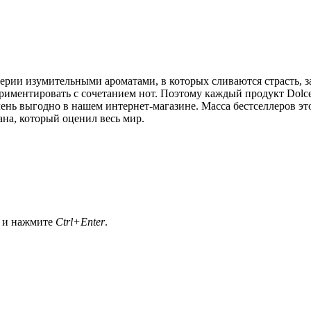
ии изумительными ароматами, в которых сливаются страсть, за
периментировать с сочетанием нот. Поэтому каждый продукт Dol
чень выгодно в нашем интернет-магазине. Масса бестселлеров 
на, который оценил весь мир.
а и нажмите
Ctrl+Enter
.