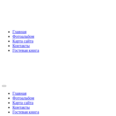
Перейти
Rakovski.ru
к
содержимому
Per aspera ad astra
Главная
Фотоальбом
Карта сайта
Контакты
Гостевая книга
Rakovski.ru
Per aspera ad astra
Главная
Фотоальбом
Карта сайта
Контакты
Гостевая книга