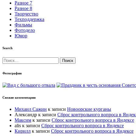
Разное 7
Разное 8
Творчество
Техподдержка
Фильмы
Фотодело
Юмор
Search
Найти:
Фотографии
Свежие комментарии
Михаил Сажин
к записи
Новоорские курганы
Александр
к записи
Сброс контрольного вопроса в Яндек
Максим
к записи
Сброс контрольного вопроса в Яндексе
alis
к записи
Сброс контрольного вопроса в Яндексе
Кирилл
к записи
Сброс контрольного вопроса в Яндексе