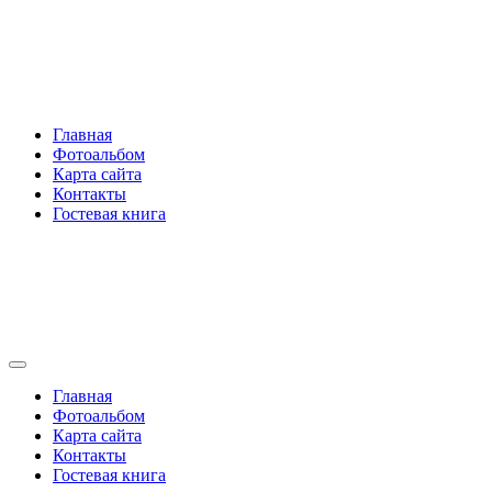
Перейти
Rakovski.ru
к
содержимому
Per aspera ad astra
Главная
Фотоальбом
Карта сайта
Контакты
Гостевая книга
Rakovski.ru
Per aspera ad astra
Главная
Фотоальбом
Карта сайта
Контакты
Гостевая книга